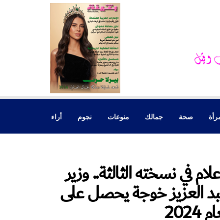
رأة
صحة
جمالك
منوعات
نجوم
أراء
 في نسخته الثالثة.. وزير
عبد العزيز خوجة يحصل على
202