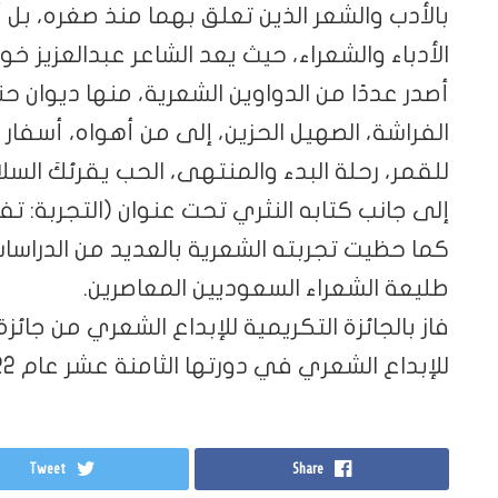
بالأدب والشعر الذين تعلق بهما منذ صغره، بل 
الأدباء والشعراء، حيث يعد الشاعر عبدالعزيز خوج
أصدر عددًا من الدواوين الشعرية، منها ديوان ح
الفراشة، الصهيل الحزين، إلى من أهواه، أسفار
للقمر، رحلة البدء والمنتهى، الحب يقرئكَ الس
إلى جانب كتابه النثري تحت عنوان (التجربة: تفا
كما حظيت تجربته الشعرية بالعديد من الدراسات
طليعة الشعراء السعوديين المعاصرين.
فاز بالجائزة التكريمية للإبداع الشعري من جائزة
للإبداع الشعري في دورتها الثامنة عشر عام 2022 .
Tweet
Share