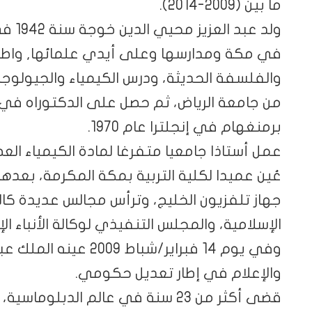
ما بين (2009-2014).
ولد ع
في مكة ومدارسها وعلى أيدي علمائها, واطل
والفلسفة الحديثة، ودرس الكيمياء والجيولوج
من جامعة الرياض، ثم حصل على الدكتوراه في 
برمنغهام في إنجلترا عام 1970.
عمل أستاذا جامعيا متفرغا لمادة الكيمياء الع
عُين عميدا لكلية التربية بمكة المكرمة، بعدها
جهاز تلفزيون الخليج، وترأس مجالس عديدة كا
الإسلامية، والمجلس التنفيذي لوكالة الأنباء الإ
وفي يوم 14 فبراير/شباط 9
والإعلام في إطار تعديل حكومي.
قضى أكثر من 23 سنة في عالم الدبل