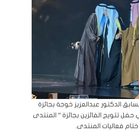
لسابق الدكتور عبدالعزيز خوجة بجائزة
علامية “لعام 2024، وذلك في حفل تتويج الفائزين بجائزة ” المنتدى
ختام فعاليات المنتدى.