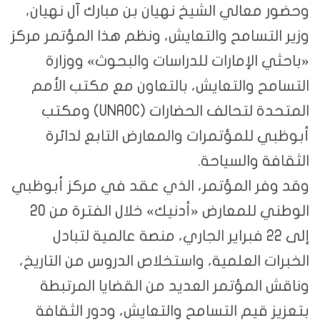
وحضور معالي الشيخ نهيان بن مبارك آل نهيان،
وزير التسامح والتعايش، ونظم هذا المؤتمر مركز
«باحثي الإمارات للدراسات والبحوث» ووزارة
التسامح والتعايش، بالتعاون مع مكتب الأمم
المتحدة لتحالف الحضارات (UNAOC) ومكتب
أبوظبي للمؤتمرات والمعارض التابع لدائرة
الثقافة والسياحة.
وقد وفر المؤتمر، الذي عقد في مركز أبوظبي
الوطني للمعارض «أدنيك» خلال الفترة من 20
إلى 22 فبراير الجاري، منصة عالمية لتبادل
الخبرات العلمية، واستخلاص الدروس من التاريخ،
وناقش المؤتمر العديد من القضايا المرتبطة
بتعزيز قيم التسامح والتعايش، ودور الثقافة