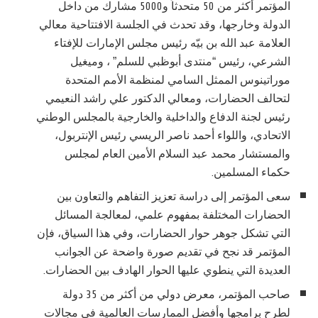
المؤتمر أكثر من 50 متحدثاً و5000 مشارك من داخل
الدولة وخارجها، وقد تحدث في الجلسة الافتتاحية معالي
العلامة عبد الله بن بيّه رئيس مجلس الإمارات للإفتاء
الشرعي، رئيس “منتدى أبوظبي للسلم” ، وميغيل
موراتينوس الممثل السامي لمنظمة الأمم المتحدة
لتحالف الحضارات، ومعالي الدكتور علي راشد النعيمي
رئيس لجنة الدفاع والداخلية والخارجية بالمجلس الوطني
الاتحادي، واللواء أحمد ناصر الريسي رئيس الإنتربول،
والمستشار محمد عبد السلام الأمين العام لمجلس
حكماء المسلمين.
سعى المؤتمر إلى دراسة تعزيز التفاهم والتعاون بين
الحضارات المختلفة بمفهوم علمي، لمعالجة المسائل
التي تشكل جوهر حوار الحضارات، وفي هذا السياق، فإن
المؤتمر قد نجح في تقديم صورة واضحة عن الجوانب
العديدة التي ينطوي عليها الحوار الهادف بين الحضارات.
صاحب المؤتمر، معرض دولي من أكثر من 35 دولة
لطرح برامجها وأفضل الممارسات العالمية في مجالات