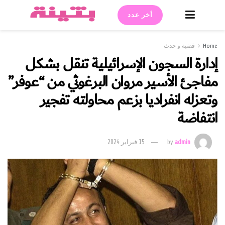
أخر عدد
Home
قضية و حدث
إدارة السجون الإسرائيلية تنقل بشكل
مفاجئ الأسير مروان البرغوثي من “عوفر”
وتعزله انفراديا بزعم محاولته تفجير
انتفاضة
admin
by
15 فبراير 2024