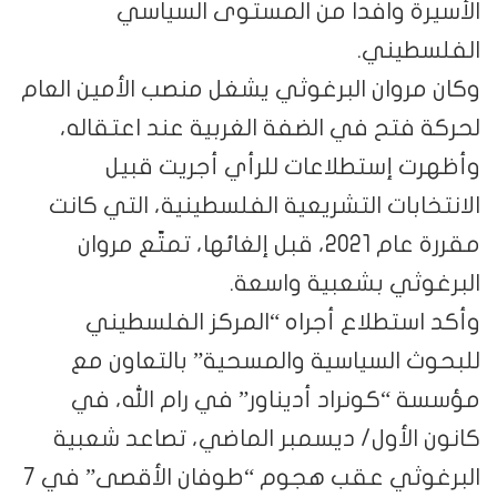
الأسيرة وافدا من المستوى السياسي
الفلسطيني.
وكان مروان البرغوثي يشغل منصب الأمين العام
لحركة فتح في الضفة الغربية عند اعتقاله،
وأظهرت إستطلاعات للرأي أجريت قبيل
الانتخابات التشريعية الفلسطينية، التي كانت
مقررة عام 2021، قبل إلغائها، تمتّع مروان
البرغوثي بشعبية واسعة.
وأكد استطلاع أجراه “المركز الفلسطيني
للبحوث السياسية والمسحية” بالتعاون مع
مؤسسة “كونراد أديناور” في رام الله، في
كانون الأول/ ديسمبر الماضي، تصاعد شعبية
البرغوثي عقب هجوم “طوفان الأقصى” في 7