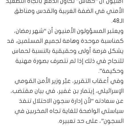
أمنيون أن “حماس” تحاول الدفع باتجاه التصعيد
الأمني في الضفة الغربية والقدس ومناطق
الـ48.
ويعتبر المسؤولون الأمنيون أن “شهر رمضان،
كمناسبة موحدة وهامة لجميع المسلمين، قد
يشكل فرصة أولى وحقيقية بالنسبة لحماس
للنجاح في ذلك إذا لم نتصرف بصورة مهنية
وحكيمة”.
وفي أعقاب التقرير، عبّر وزير الأمن القومي
الإسرائيلي، إيتمار بن غفير، في بيان مقتضب،
عن سعادته “لأن إدارة سجون الاحتلال تنفذ
سياستي الواضحة للغاية تجاه المخربين في
السجون”، على حد تعبيره.