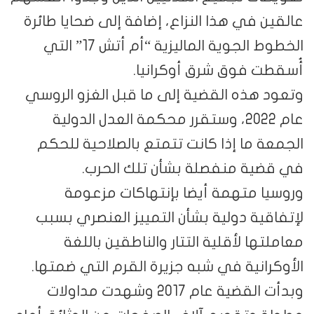
عالقين في هذا النزاع، إضافة إلى ضحايا طائرة
الخطوط الجوية الماليزية “أم أتش 17” التي
أُسقطت فوق شرق أوكرانيا.
وتعود هذه القضية إلى ما قبل الغزو الروسي
عام 2022، وستقرر محكمة العدل الدولية
الجمعة ما إذا كانت تتمتع بالصلاحية للحكم
في قضية منفصلة بشأن تلك الحرب.
وروسيا متهمة أيضا بإنتهاكات مزعومة
لإتفاقية دولية بشأن التمييز العنصري بسبب
معاملتها لأقلية التتار والناطقين باللغة
الأوكرانية في شبه جزيرة القرم التي ضمتها.
وبدأت القضية عام 2017 وشهدت مداولات