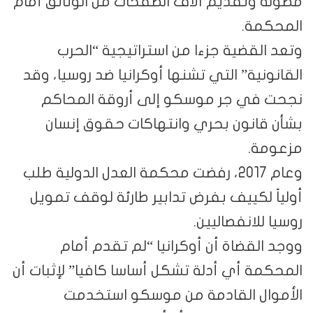
مطولة وتقديم آلاف الصفحات من الوثائق أمام
المحكمة.
وتعد القضية جزءا من استراتيجية “الحرب
القانونية” التي تشنها أوكرانيا ضد روسيا، وقد
نجحت في جر موسكو إلى أروقة المحاكم
بشأن قانون بحري وانتهاكات حقوق إنسان
مزعومة.
وعام 2017، رفضت محكمة العدل الدولية طلب
أولياً لكييف بفرض تدابير طارئة لوقف تمويل
روسيا للانفصاليين.
ووجد القضاة أن أوكرانيا “لم تقدم أمام
المحكمة أي أدلة تشكل أساسا كافيا” لإثبات أن
الأموال القادمة من موسكو استخدمت