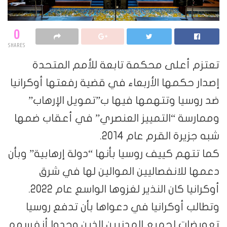
0
SHARES
تعتزم أعلى محكمة تابعة للأمم المتحدة
إصدار حكمها الأربعاء في قضية رفعتها أوكرانيا
ضد روسيا وتتهمها فيها ب”تمويل الإرهاب”
وممارسة “التمييز العنصري” في أعقاب ضمها
شبه جزيرة القرم عام 2014.
كما تتهم كييف روسيا بأنها “دولة إرهابية” وبأن
دعمها للانفصاليين الموالين لها في شرق
أوكرانيا كان النذير لغزوها الواسع عام 2022.
وتطالب أوكرانيا في دعواها بأن تدفع روسيا
تعويضات لجميع المدنيين الذين وجدوا أنفسهم