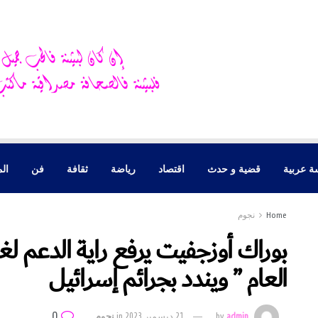
ة عربية
قضية و حدث
اقتصاد
رياضة
ثقافة
فن
الم
Home
نجوم
بوراك أوزجفيت يرفع راية الدعم لغز
العام ” ويندد بجرائم إسرائيل
0
admin
by
21 ديسمبر 2023
in
نجوم