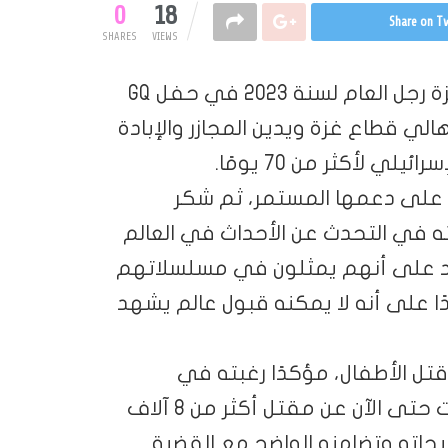
0
18
Share on Tw
SHARES
VIEWS
عندما تسلم النجم التركي بوراك أوزجفيت جائزة رجل العام لسنة 2023 في حفل GQ
 أهالي قطاع غزة ويدين المجازر والإبادة
ي لأكثر من 70 يومًا.
 على دعمها المستمر، ثم شكر
ه في التحدث عن الأحداث في العالم
يد على أنهم يمثلون في مسلسلاتهم
ا على أنه لا يمكنه قبول عالم يشهد
ل الأطفال، مؤكدًا رغبته في
التسليط على آلة الحرب الإسرائيلية التي أسفرت حتى الآن عن مقتل أكثر من 8 آلاف
يحاته وتضامنه الواضح مع القضية