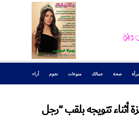
رأة
صحة
جمالك
منوعات
نجوم
أراء
ة أثناء تتويجه بلقب “رجل