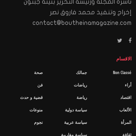
ناشرة المجلة ورئيسة التحرير بثينة جبنون
إخراج وتنفيذ محمد فاروق نصر
contact@boutheinamagazine.com
الاقسام
Non Classé
جمالك
صحة
أراء
رياضات
فن
اقتصاد
رياضة
قضية و حدث
الألعاب
سياسة دولية
منوعات
المرأة
سياسة عربية
نجوم
ثقافة
سياسة مغاربية