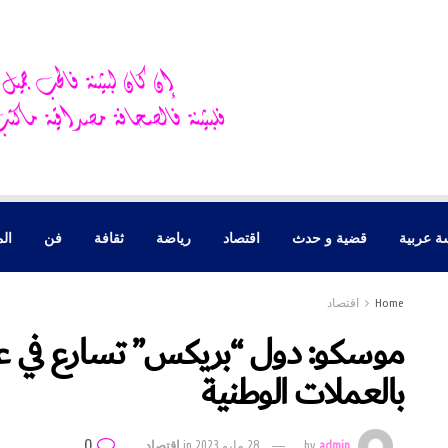
ة عربية
قضية و حدث
اقتصاد
رياضة
ثقافة
فن
الم
Home
اقتصاد
موسكو: دول “بريكس” تسارع في عمل
بالعملات الوطنية
0
admin
by
28 مايو 2023
in
اقتصاد