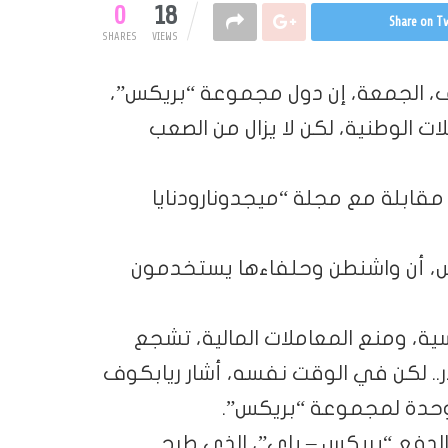
0
18
Share on Tw
SHARES
VIEWS
وف، الجمعة، إن دول مجموعة “بريكس”،
ت الوطنية، لكن لا يزال من الصعب
مقابلة مع مجلة “ميجدونارودنايا
، أن واشنطن وحلفاءها يستخدمون
سية، ومنع المعاملات المالية، تشجع
ر.. لكن في الوقت نفسه، أشار ريابكوف
موحدة لمجموعة “بريكس”.
الدفع “بريكس – باي”، الذي طرح