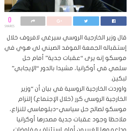
0
SHARES
قال وزير الخارجية الروسي سيرغي لافروف خلال
إستقباله الجمعة الموفد الصيني لي هوي في
موسكو إنه يرى “عقبات جدية” أمام حل
سلمي في أوكرانيا، مشيدا بالدور “الإيجابي”
لبكين.
واوردت الخارجية الروسية في بيان أن “وزير
الخارجية الروسي كرر (خلال الإجتماع) إلتزام
موسكو لصالح حل سياسي-دبلوماسي للنزاع،
ملاحظا وجود عقبات جدية مصدرها أوكرانيا
وداعموها الغربيون أمام إستئناف مفاوضات