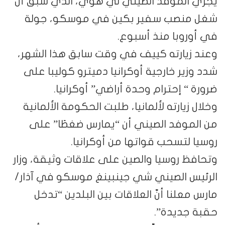
يجري الموفد الصيني لي هوي، الذي سبق أن
شغل منصب سفير بكين في موسكو، جولة
في أوروبا منذ أسبوع.
وعند زيارته كييف في وقت سابق هذا الشهر،
شدد وزير خارجية أوكرانيا دميترو كوليبا على
ضرورة “ إحترام وحدة أراضي” أوكرانيا.
وخلال زيارته لألمانيا، طلبت الحكومة الألمانية
من الموفد الصيني أن “يمارس ضغطًا” على
روسيا لتسحب قواتها من أوكرانيا.
وتحافظ روسيا والصين على علاقات وثيقة، وزار
الرئيس الصيني شي جينبينغ موسكو في آذار/
مارس معلنا أنّ العلاقات بين البلدين “تدخل
حقبة جديدة”.