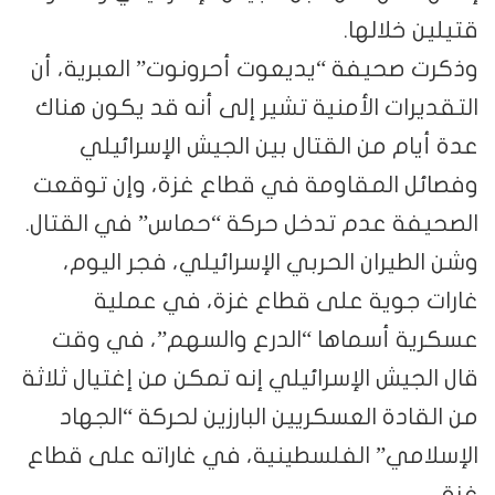
 خلالها.
صحيفة “يديعوت أحرونوت” العبرية، أن
رات الأمنية تشير إلى أنه قد يكون هناك
ام من القتال بين الجيش الإسرائيلي
ل المقاومة في قطاع غزة، وإن توقعت
فة عدم تدخل حركة “حماس” في القتال.
طيران الحربي الإسرائيلي، فجر اليوم،
 جوية على قطاع غزة، في عملية
ة أسماها “الدرع والسهم”، في وقت
جيش الإسرائيلي إنه تمكن من إغتيال ثلاثة
ادة العسكريين البارزين لحركة “الجهاد
مي” الفلسطينية، في غاراته على قطاع