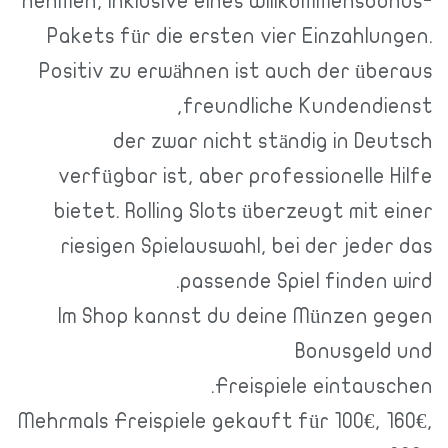
nehmen, inklusive eines Willkommens
Pakets für die ersten vier Einzahl
Positiv zu erwähnen ist auch der ü
freundliche Kundend
der zwar nicht ständig in D
verfügbar ist, aber professionelle
bietet. Rolling Slots überzeugt mit
riesigen Spielauswahl, bei der jed
passende Spiel finden
Im Shop kannst du deine Münzen 
Bonusgel
Freispiele eintau
Mehrmals Freispiele gekauft für 100€,