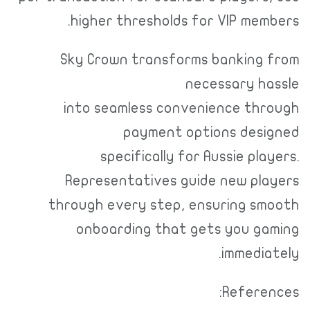
higher thresholds for VIP me
Sky Crown transforms banking
necessary 
into seamless convenience t
payment options des
specifically for Aussie pl
Representatives guide new p
through every step, ensuring 
onboarding that gets you g
immedi
Refer