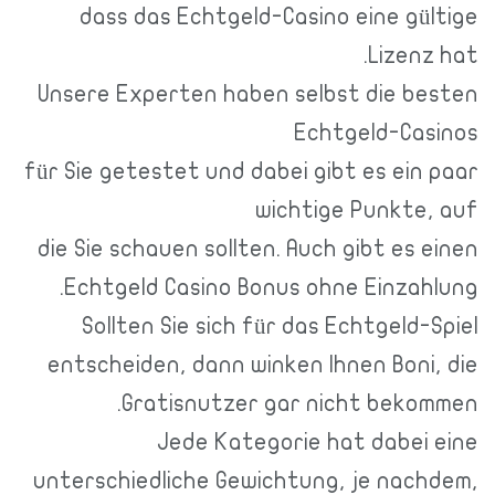
dass das Echtgeld-Casino eine g
Lizen
Unsere Experten haben selbst die 
Echtgeld-Ca
für Sie getestet und dabei gibt es ei
wichtige Punkt
die Sie schauen sollten. Auch gibt es
Echtgeld Casino Bonus ohne Einza
Sollten Sie sich für das Echtgeld
entscheiden, dann winken Ihnen Bon
Gratisnutzer gar nicht bek
Jede Kategorie hat dabe
unterschiedliche Gewichtung, je na