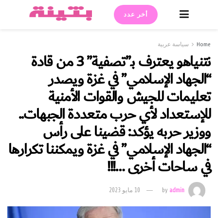
أخر عدد
اسة عربية
نتنياهو يعترف بـ”تصفية” 3 من قادة
اد الإسلامي” في غزة ويصدر
ات للجيش والقوات الأمنية
عداد لأي حرب متعددة الجبهات..
 حربه يؤكد: قضينا على رأس
اد الإسلامي” في غزة ويمكننا تكرارها
حات أخرى …!!!
admin
by
10 مايو 2023