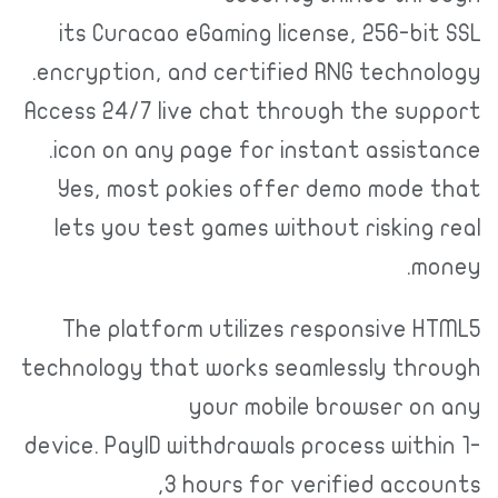
its Curacao eGaming license, 256-b
encryption, and certified RNG techn
Access 24/7 live chat through the s
icon on any page for instant assis
Yes, most pokies offer demo mod
lets you test games without riskin
m
The platform utilizes responsive
technology that works seamlessly t
your mobile browser 
device. PayID withdrawals process wit
3 hours for verified acc