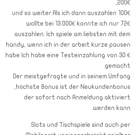
100€ und so weiter.Als ich dann auszahle
wollte bei 13.000€ konnte ich n
auszahlen. Ich spiele am liebsten m
handy, wenn ich in der arbeit kurze 
habe Ich habe eine Testeinzahlung vo
gem
Der meistgefragte und in seinem 
höchste Bonus ist der Neukunden
der sofort nach Anmeldung akt
werden
Slots und Tischspiele sind au