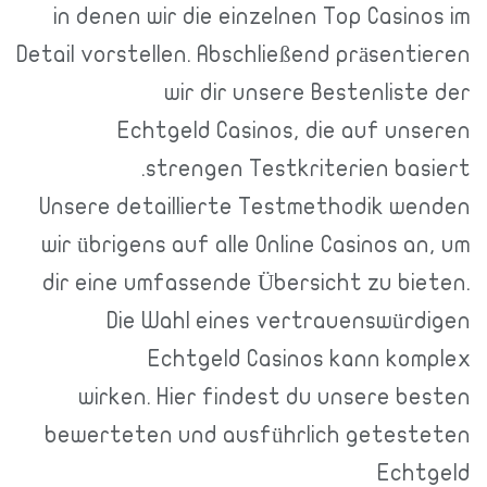
in denen wir die einzelnen Top Casi
Detail vorstellen. Abschließend präsen
wir dir unsere Bestenlis
Echtgeld Casinos, die auf u
strengen Testkriterien ba
Unsere detaillierte Testmethodik 
wir übrigens auf alle Online Casinos 
dir eine umfassende Übersicht zu b
Die Wahl eines vertrauenswü
Echtgeld Casinos kann k
wirken. Hier findest du unsere 
bewerteten und ausführlich getes
Ech