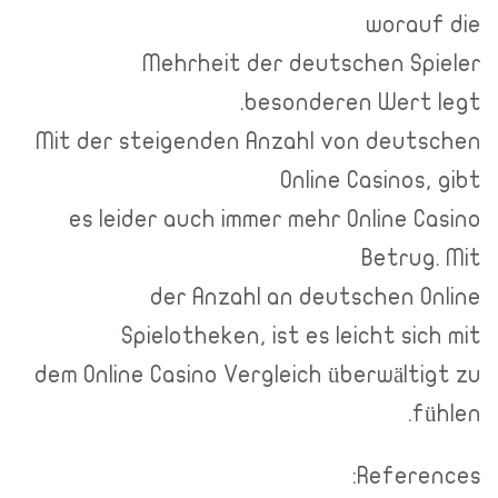
worau
Mehrheit der deutschen S
besonderen Wert
Mit der steigenden Anzahl von deu
Online Casinos
es leider auch immer mehr Online 
Betru
der Anzahl an deutschen 
Spielotheken, ist es leicht si
dem Online Casino Vergleich überwält
f
Refer