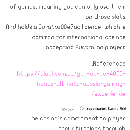
of games, meaning you can only us
on those 
And holds a Cura\\u00e7ao licence, wh
common for international c
accepting Australian pl
Refer
https://blackcoin.co/get-up-to
bonus-ultimate-aussie-ga
exper
Supermarket C
7 أشهر ago
The casino’s commitment to 
security shines t