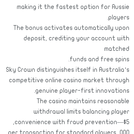
making it the fastest option for 
pl
The bonus activates automaticall
deposit, crediting your accoun
ma
funds and free 
Sky Crown distinguishes itself in Austr
competitive online casino market t
genuine player-first innova
The casino maintains reas
withdrawal limits balancing 
convenience with fraud preventi
000 per transaction for standard player