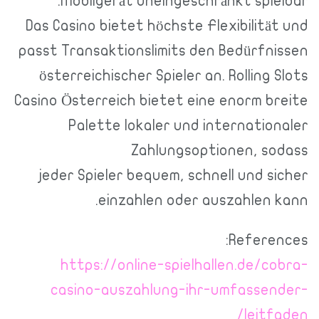
Mobilgerät uneingeschränkt spi
Das Casino bietet höchste Flexibilit
passt Transaktionslimits den Bedürf
österreichischer Spieler an. Rolling
Casino Österreich bietet eine enorm 
Palette lokaler und internati
Zahlungsoptionen, 
jeder Spieler bequem, schnell und 
einzahlen oder auszahlen
Refer
https://online-spielhallen.de/
casino-auszahlung-ihr-umfasse
leit