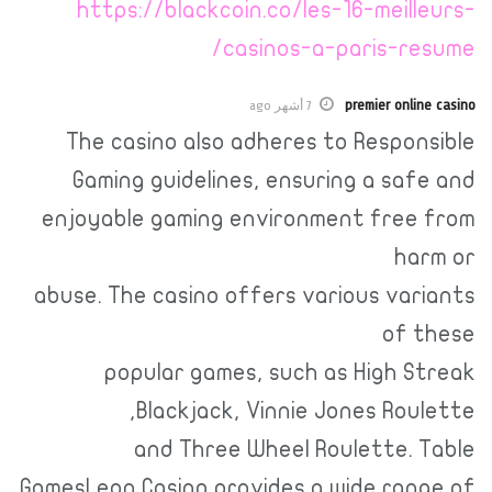
https://blackcoin.co/les-16-meil
casinos-a-paris-r
premier onl
7 أشهر ago
The casino also adheres to Respo
Gaming guidelines, ensuring a sa
enjoyable gaming environment fre
ha
abuse. The casino offers various va
of 
popular games, such as High 
Blackjack, Vinnie Jones Rou
and Three Wheel Roulette.
GamesLeon Casino provides a wide ra