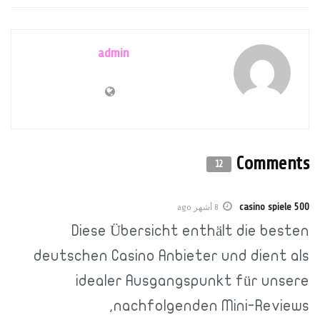
admin
Com
12
8 أشهر ago
Diese Übersicht enthält die 
deutschen Casino Anbieter und die
idealer Ausgangspunkt für 
nachfolgenden Mini-Re