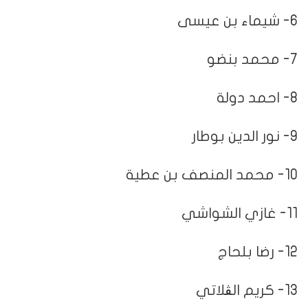
6- شيماء بن عيسى
7- محمد بنضو
8- احمد دولة
9- نور الدين بوطار
10- محمد المنصف بن عطية
11- غازي الشواشي
12- رضا بلحاج
13- كريم الڨلاتي