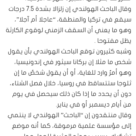
وقال الباحث الهولندي إن زلزالا بشدة 7.5 درجات
سيقع في تركيا والمنطقة، “عاجلا أم آجلا”،
وهو ما يعني أن السقف الزمني لوقوع الكارثة
يظل مفتوحا .
وشبه كثيرون توقع الباحث الهولندي بأن يقول
شخص ما مثلا إن بركانا سيثور في إندونيسيا،
وهو أمرٌ وارد للغاية، أو أن يقول شخصٌ ما إن
ثلوجا ستتساقط في روسيا، خلال فصل الشتاء،
دون أن يحدد ما إذا كان ذلك سيحصل في يوم
من أيام ديسمبر أو في يناير.
وقال منتقدون إن “الباحث” الهولندي لا ينتمي
إلى مؤسسة علمية مرموقة، كما أنه موضع