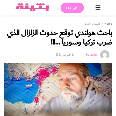
أخر عدد
Home
قضية و حدث
باحث هولندي توقع حدوث الزلزال الذي
ضرب تركيا وسوريا …!!!
admin
by
17 فبراير 2023