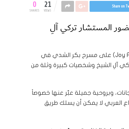
0
21
Share on Tw
SHARES
VIEWS
حضور المستشار تركي آلِ
أقيم حفل توزيع جوائز صنّاع الترفيه (#Joy Awards) على مسرح بكر الشدي في
كي آلِ الشيخ وشخصيات كبيرة وثلة من
ات، وبروحية جميلة عبّر عنها خصوصاً
اع العربي لا يمكن أن يسلك طريق