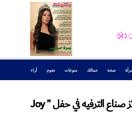
رأة
صحة
جمالك
منوعات
نجوم
أراء
نجوم عرب وعالميين يكرمون بجوائز صناع الترفيه في حفل ” Joy