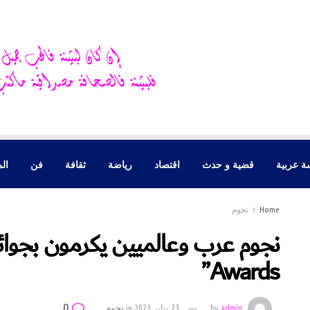
ة عربية
قضية و حدث
اقتصاد
رياضة
ثقافة
فن
الم
Home
نجوم
Awards”
0
admin
by
23 يناير 2023
in
نجوم