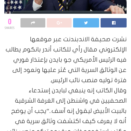
0
SHARES
نشرت صحيفة الاندبندنت عبر موقعها
الإلكتروني مقال رأي للكاتب أندر بانكوم يطالب
فيه الرئيس الأمريكي جو بايدن بإعتذار فوري
عن الوثائق السرية التي عُثر عليها وتعود إلى
فترة توليه منصب نائب الرئيس.
وقال الكاتب إنه ينبغي لبايدن إستدعاء
الصحفيين في واشنطن إلى الغرفة الشرقية
بالبيت الأبيض ليقول إنه آسف..“يجب أن يوضح
أنه لا يعرف كيف اكتشفت وثائق سرية في