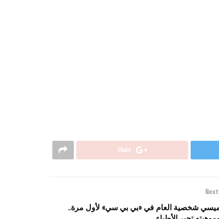
Share
Next
يسي شخصية العام في «بي بي سي» لأول مرة..
موهبته تحير الأطباء