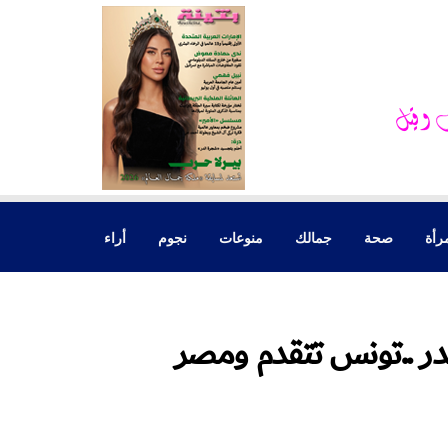
رأة
صحة
جمالك
منوعات
نجوم
أراء
صدر ..تونس تتقدم ومصر