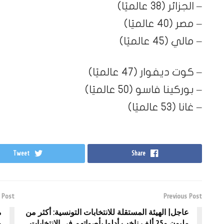
– الجزائر (38 عالميًا)
– مصر (40 عالميًا)
– مالي (45 عالميًا)
– كوت ديفوار (47 عالميًا)
– بوركينا فاسو (50 عالميًا)
– غانا (53 عالميًا)
Tweet
Share
 Post
Previous Post
عاجل| الهيئة المستقلة للانتخابات التونسية: أكثر من
م
مليون و25 ألف ناخب أدلوا بأصواتهم في الانتخابات
و