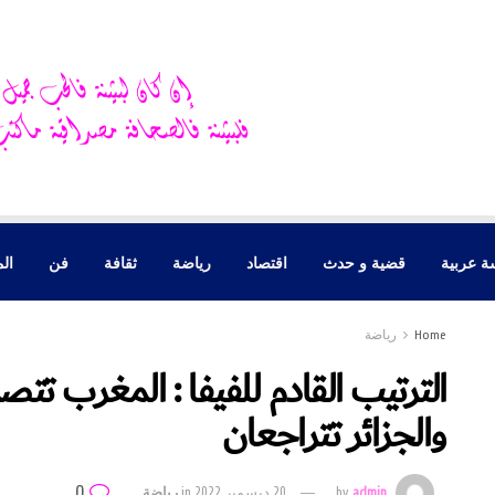
ة عربية
قضية و حدث
اقتصاد
رياضة
ثقافة
فن
الم
Home
رياضة
الترتيب القادم للفيفا : المغرب تت
والجزائر تتراجعان
0
admin
by
20 ديسمبر 2022
in
رياضة