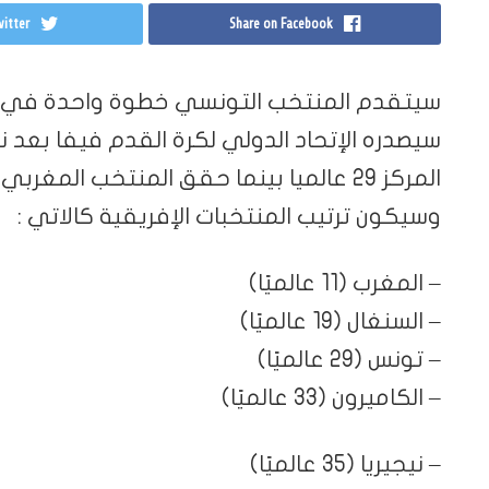
itter
Share on Facebook
سيتقدم المنتخب التونسي خطوة واحدة في الت
سيصدره الإتحاد الدولي لكرة القدم فيفا بعد 
المركز 29 عالميا بينما حقق المنتخب المغربي قفزة هائلة ب11 مركزا ليصبح 11 عالميا.
وسيكون ترتيب المنتخبات الإفريقية كالاتي :
– المغرب (11 عالميًا)
– السنغال (19 عالميًا)
– تونس (29 عالميًا)
– الكاميرون (33 عالميًا)
– نيجيريا (35 عالميًا)