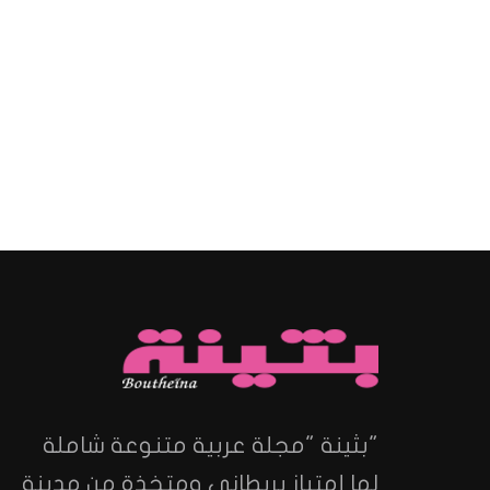
"بثينة "مجلة عربية متنوعة شاملة
لها إمتياز بريطاني ومتخذة من مدينة