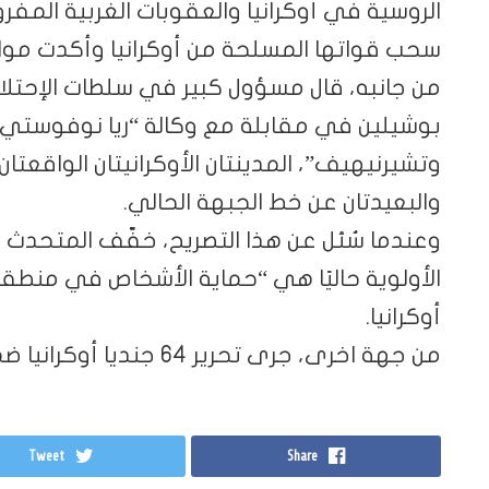
الروسية في أوكرانيا والعقوبات الغربية الم
سحب قواتها المسلحة من أوكرانيا وأكدت مواص
من جانبه، قال مسؤول كبير في سلطات الإحتلا
بوشيلين في مقابلة مع وكالة “ريا نوفوستي” ل
وتشيرنيهيف”، المدينتان الأوكرانيتان الواقعت
والبعيدتان عن خط الجبهة الحالي.
وعندما سُئل عن هذا التصريح، خفّف المتحدث بإس
الأولوية حاليًا هي “حماية الأشخاص في من
أوكرانيا.
من جهة اخرى، جرى تحرير 64 جنديا أوكرانيا ضمن إتفاق لتبادل السجناء مع روسيا.
Tweet
Share