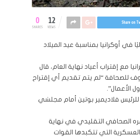
0
12
Share on Tw
SHARES
VIEWS
يًا في أوكرانيا بمناسبة عيد الميلاد
ا مع إقتراب أعياد نهاية العام، قال
وف للصحافة “لم يتم تقديم أي إقتراح
 الأعمال”.
رئيس فلاديمير بوتين أمام مجلسَي
تمره الصحافي التقليدي في نهاية
العسكرية التي تتكبدها القوات