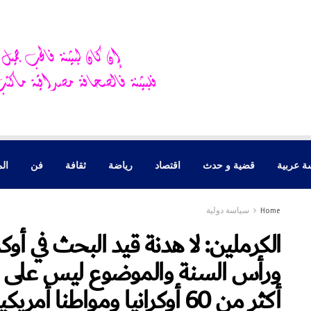
ة عربية
قضية و حدث
اقتصاد
رياضة
ثقافة
فن
الم
Home
سياسة دولية
الكرملين: لا هدنة قيد البحث في أوكر
ورأس السنة والموضوع ليس على جد
أكثر من 60 أوكرانيا ومواطنا أمريكيا ضمن إتفاق لتبادل السجناء