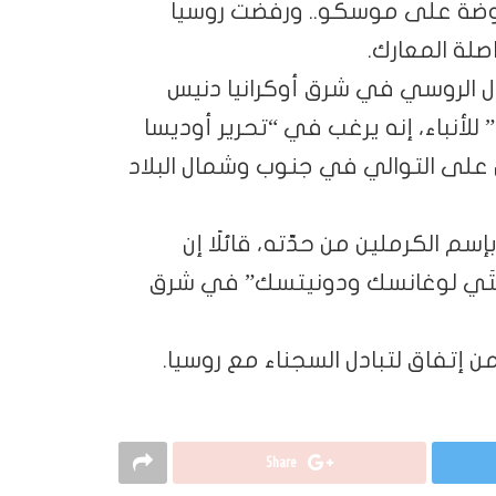
فروضة على موسكو.. ورفضت روسيا
لة المعارك.
ل الروسي في شرق أوكرانيا دنيس
لأنباء، إنه يرغب في “تحرير أوديسا
ان على التوالي في جنوب وشمال البلاد
م الكرملين من حدّته، قائلًا إن
طقتَي لوغانسك ودونيتسك” في شرق
Share