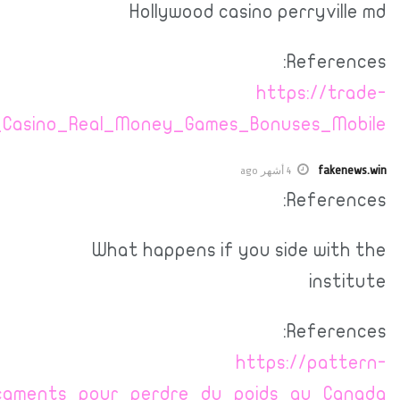
britanica.trade/wiki/WinSpirit_Online_Aus
wiki.win/wiki/