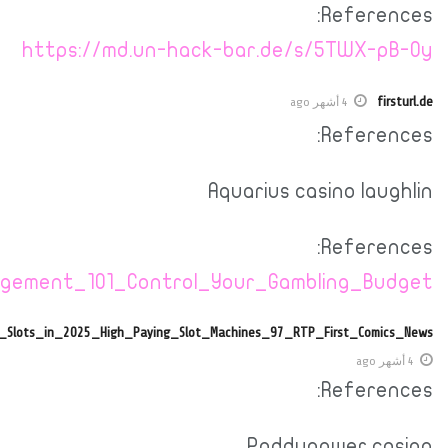
https://funsilo.date/wiki/Casino_Bankroll
https://historydb.date/wiki/15_High