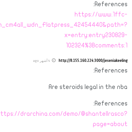
chemnitz.de/News/index.php/;focus=STRATP