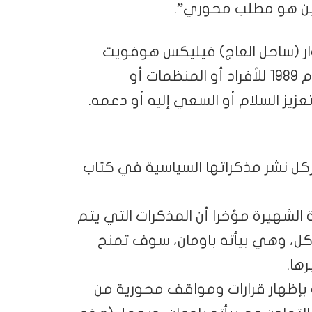
لاجئين هو مطلب محوري”.
ار (ساحل العاج) فيليكس هوفويت
بوانيي، ويجري منح هذه الجائزة سنويا منذ عام 1989 للأفراد أو المنظمات أو
زيز السلام أو السعي إليه أو دعمه.
يركل نشر مذكراتها السياسية في كتاب
 الشهيرة مؤخرا أن المذكرات التي يتم
ركل، وهي بيأته باومان، سوف تمنح
ها.
 بإظهار قرارات ومواقف محورية من