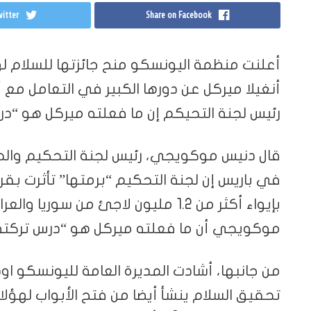
itter
Share on Facebook
أعلنت منظمة اليونسكو منح جائزتها للسلام لهذ
أنغيلا ميركل عن دورها الكبير في التعامل مع أ
رئيس لجنة التحيكم إن ما فعلته ميركل هو “درس
بإيواء أكثر من 1.2 مليون لاجئ من سور
موكويجي أن ما فعلته ميركل هو “درس تركته ل
من جانبها، أشادت المديرة العامة لليونسكو او
تحقيق السلام ينشأ أيضا من فتح الأبواب لهؤلاء ا