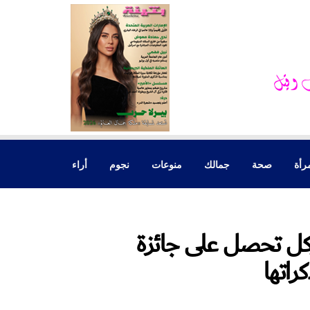
رأة
صحة
جمالك
منوعات
نجوم
أراء
يركل تحصل على جائزة
راتها