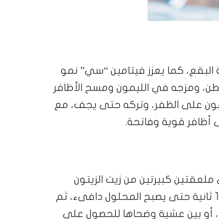
 البقع، كما يعزز فيتامين “سي” نمو
طن، ومزجه في الليمون ومسح الأظافر
ون على الظفر، وتركه حتى يجف، مع
 أظافر قوية وفاتحة.
ملعقتين كبيرتين من زيت الزيتون
ووضعهم في كوب داخل الميكروويف لمدة 15 ثانية حتى يصبح المحلول دافىء، ثم
 بالمحلول وتركه لمدة 30 دقيقة، أو بين عشية وضحاها للحصول على