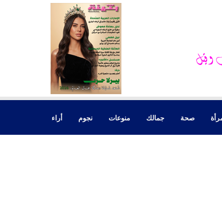
رأة
صحة
جمالك
منوعات
نجوم
أراء