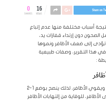
0
16
Share on Tw
SHARES
VIEWS
يجة أسباب مختلفة منها عدم إتباع
الصحون دون إرتداء قفازات يد،
تي تؤدى إلى ضعف الأظافر ونموها
 في هذا التقرير، وصفات طبيعية
طة :
ظافر
يعتبر مضاد للفطريات ويقوي الأظافر، لذلك ينصح بوضع 1-2
لأظافر، للوقاية من إلتهابات الأظافر