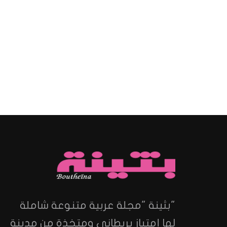
"بثينة "مجلة عربية متنوعة شاملة
لها إمتياز بريطاني ومتخذة من مدينة