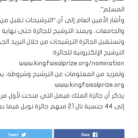
المسلم”.
وأشار الأمين العام إلى أن “الترشيحات تقبل من
والجامعات، ويمتد الترشيح للجائزة حتى نهاية شهر م
وتستقبل الجائزة الترشيحات من خلال البريد الجوي
الترشيح الإلكترونية للجائزة:
www.kingfaisalprize.org/nomination
ولمزيد من المعلومات عن الترشيح وشروطه، يمك
www.kingfaisalprize.org
إلى 44 جنسية نال 21 منهم جائزة نوبل فيما بعد.
Tweet
Share