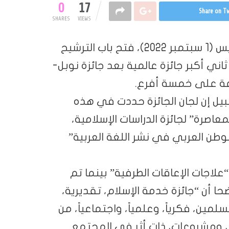
0
17
Share on Tw
SHARES
VIEWS
أعلنت الأمانة العامة لجائزة الملك فيصل، الخميس (1 سبتمبر 2022)، فتح باب الترشيح
عين 2024م، – التي تعد ثاني أكبر جائزة عالمية بعد جائزة نوبل-
زعة على خمسة أفرع.
لسبيل إن لجان الجائزة حددت في هذه
عاصرة” لجائزة الدراسات الإسلامية،
ن العربي في نشر اللغة العربية”
لاجات الإعاقات الطرفية” بينما تم
حا أن “جائزة خدمة الإسلام، تقديرية،
مين، فكرياً، وعلمياً، واجتماعياً، من
، ومشروعات، ذات أثر في المجتمع