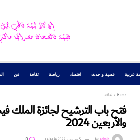
ة عربية
قضية و حدث
اقتصاد
رياضة
ثقافة
فن
الم
Home
ثقافة
فتح باب الترشيح لجائزة الملك في
والأربعين 2024
0
admin
by
5 سبتمبر 2022
in
ثقافة