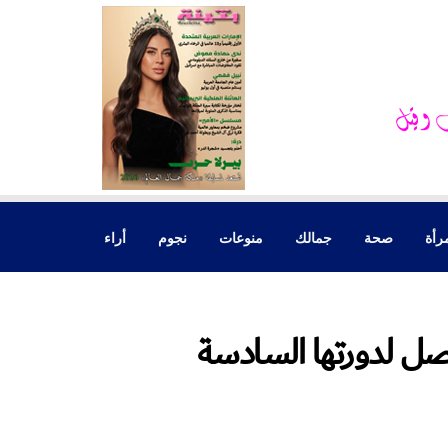
رأة
صحة
جمالك
منوعات
نجوم
أراء
صل لدورتها السادسة