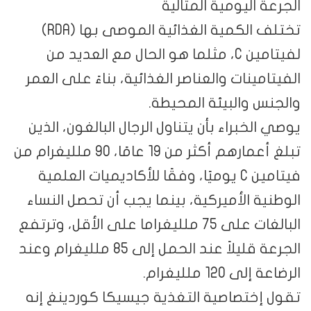
الجرعة اليومية المثالية
تختلف الكمية الغذائية الموصى بها (RDA)
لفيتامين C، مثلما هو الحال مع العديد من
الفيتامينات والعناصر الغذائية، بناءً على العمر
والجنس والبيئة المحيطة.
يوصي الخبراء بأن يتناول الرجال البالغون، الذين
تبلغ أعمارهم أكثر من 19 عامًا، 90 ملليغرام من
فيتامين C يوميًا، وفقًا للأكاديميات العلمية
الوطنية الأميركية، بينما يجب أن تحصل النساء
البالغات على 75 ملليغراما على الأقل، وترتفع
الجرعة قليلاً عند الحمل إلى 85 ملليغرام وعند
الرضاعة إلى 120 ملليغرام.
تقول إختصاصية التغذية جيسيكا كوردينغ إنه