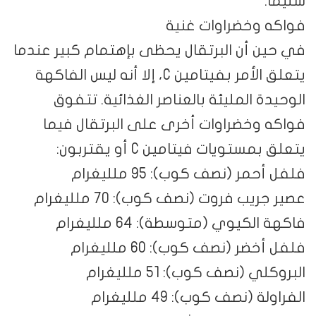
سليما.
فواكه وخضراوات غنية
في حين أن البرتقال يحظى بإهتمام كبير عندما
يتعلق الأمر بفيتامين C، إلا أنه ليس الفاكهة
الوحيدة المليئة بالعناصر الغذائية. تتفوق
فواكه وخضراوات أخرى على البرتقال فيما
يتعلق بمستويات فيتامين C أو يقتربون:
فلفل أحمر (نصف كوب): 95 ملليغرام
عصير جريب فروت (نصف كوب): 70 ملليغرام
فاكهة الكيوي (متوسطة): 64 ملليغرام
فلفل أخضر (نصف كوب): 60 ملليغرام
البروكلي (نصف كوب): 51 ملليغرام
الفراولة (نصف كوب): 49 ملليغرام