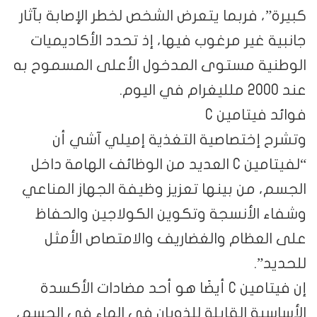
كبيرة”، فربما يتعرض الشخص لخطر الإصابة بآثار
جانبية غير مرغوب فيها، إذ تحدد الأكاديميات
الوطنية مستوى المدخول الأعلى المسموح به
عند 2000 ملليغرام في اليوم.
فوائد فيتامين C
وتشرح إختصاصية التغذية إميلي آشي أن
“لفيتامين C العديد من الوظائف الهامة داخل
الجسم، من بينها تعزيز وظيفة الجهاز المناعي
وشفاء الأنسجة وتكوين الكولاجين والحفاظ
على العظام والغضاريف والامتصاص الأمثل
للحديد”.
إن فيتامين C أيضًا هو أحد مضادات الأكسدة
الأساسية القابلة للذوبان في الماء في الجسم،