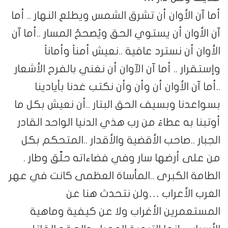
أما آن الأوان أن تشرق الشمس ويطلع النهار .. أما
آن الأوان أن يستوي الحق ويُصححُ المسار ..أما آن
الأوان أن نسترد عافية ..نعيش أمناً وأماناً
وإستقرار .. أما آن الآوان أن نغني بالفرح الأشعار
..أما آن الأوان أن وأن وأن نكتب غدنا بأيادينا
بسواعدنا وبسيف الحق البتار ..أن نعيش بكل ما
أوتبنا به عطاءً من رب هذي الدنيا الواحد القادر
الجبار ..صاحب الأقضية والأقدار ..المتحكم بكل
من على أرضها سار وفي فضاءاته حلّق وطار .
الطامة الكبرى ..المأساة العظمى كانت في عهر
العرب الأعراب …ولن نتحدث هنا عن
المستعمرين الأغراب ولا عن كيفية وماهية