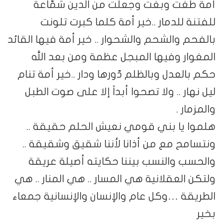
أمة طغت وبغت وجعلت من الدين شمّاعة
للفتنة للدمار ..خير أمة كلما كبرت تلونت
بالفحم والشحم والشحوار .. خير أمة فيها القائد
المغوار وفيها المبجل عظمة ومن بعد الله
حكم بالعدل وبالظلم دّورها ودار ..خير أمة تنام
ليل نهار .. ولا تصحوا أبداً إلا على صوت الطبل
والمزمار .
هلموا يا بني قومي نعيش الحلم حقيقة ..
ونتسامح مع من أذانا لأننا شقيق وشقيقة ..
والحسب والنسب بيننا حكايته أصيلة عريقة
ولتكن العقلانية هي المسار .. هي المنار .. هي
الطريقة …وكل عام والإنسان والإنسانية جمعاء
بخير