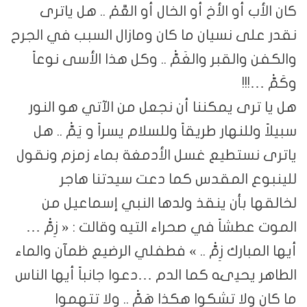
كان الأب أو الأخ أو الخال أو العَّمْ .. هل ياترى
نقدر على نسيان ما كان ومازال السبب في الجرح
والكفن والقبر والغَمّْ .. وكل هذا الأسى نوعاً
وكَمّْ …!!!
هل يا ترى يمكننا أن نجعل من الآتي هو النور
سبيلاً وللنهار طريقاً وللسلام يسراً و يَمّْ .. هل
ياترى نستطيع غسل الأدمغة بماء زمزم ونقول
للينبوع المقدس كما دعت سيدتنا هاجر
لخالقها بأن ينقذ ولدها النبي إسماعيل من
الموت عطشاً في صحراء التيه وقالت : « زِمّْ …
أيها المبارك زِمّْ .. » فطفلي الرضيع ظمآن والماء
الطاهر يحيىه كما الدم …دعوا جانباً أيها الناس
ما كان ولا تشكوا هكذا هَمّْ .. ولا تتهموا