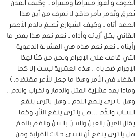
الخوف والعوز مسراها ومسراه .. وكيف المدن
تُحرق وتُدمر بأمر حاقدٍ لا نعرف من أين هذا
الحقد أتاه .. وكيف الشوارع تُصبغ بالدم الأحمر
القاني بكل أزيائه وأذاه .. نعم نعم هذا بعض ما
رأيناه .. نعم نعم هذه هي العشرية الدموية
التي قامت على الإجرام ونحن من كنّا لهذا
الإجرام ضحاياه .. هذه العشرية ليست إلا كما
القضاء في الأمر وهذا ما جعل للأمر مقتضاه. )
وماذا بعد عشرّية القتل والدمار والخراب والدم ..
وهل يا ترى ينفع الندم .. وهل ياترى ينفع
السباب والذّم …هل يا ترى ينفع الثأر، وكما
يقال العينً بالعينْ والسنْ بالسنْ والفمْ بالفمْ …
هل يا ترى ينفع أن ننسى صلات القرابة ومن