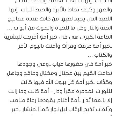
الأسباب ..إنها التبعية العمياء والحقد القاتل
والعهر وكيف تخاط بالأبرة والخيط الثياب ..إنها
اللعبة التي يجيد لعبها من كانت عنده مفاتيح
الجنة والنار وكل ما للحياة والموت من أبواب …
الطامة الكبرى هي في خير أمةٍ أخرجت للبشرية
..خير أمة عرفت وقرأت وآمنت باليوم الآخر
والكتاب …
خير أمة في حضورها غياب ..وفي وجودها
تداعت القيم بين محتالٍ ومختالٍ وحاقدٍ وجاهلٍ
وكذّاب ..خير أمة كل بيوت الله فيها كانت
للثورات المدمرة مقراً ودار .. أمة كانت وما زالت
إلا بالعصا تُدار ..أمة أغنام يقودها رعاة مناصب
وألقاب تذبح الرقاب ليل نهار كما المنشار ..خير