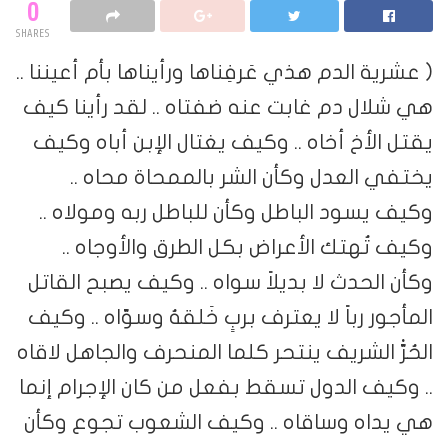
0
SHARES
( عشرية الدم هذي عَرفِناها ورأيناها بأم أعيننا ..
هي شلال دم غابت عنه ضفتاه .. لقد رأينا كيف
يقتل الأخ أخاه .. وكيف يغتال الإبن أباه وكيف
يختفي العدل وكأن الشر بالممحاة محاه ..
وكيف يسود الباطل وكأن للباطل ربه ومولاه ..
وكيف تُهتك الأعراض بكل الطرق والأوجاه ..
وكأن الحدث لا بديلاً سواه .. وكيف يصبح القاتل
المأجور رباً لا يعترف بربٍ خَلقهُ وسوّاه .. وكيف
الحُرّْ الشريف ينتحر كلما المنحرف والجاهل لاقاه
.. وكيف الدول تسقط بفعل من كان الإجرام إنما
هي يداه وساقاه .. وكيف الشعوب تجوع وكأن