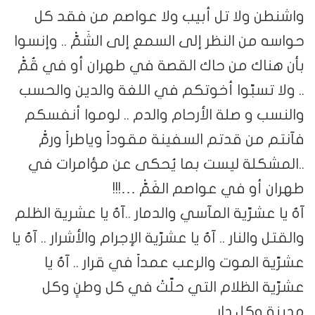
واشنطن ولا تل أبيب ولا عواصم من فقد كل
حواسه من النظر إلى السمع إلى الشَمّْ .. وإنسوا
بأن هناك من حاك القصة في طهران أو في قُمّْ
.. ولا تسبّوا أخوتكم في اللغة والدين والحسب
والنسب و صلة الأرحام والدم .. لوموا أنفسكم
فآنتم من قدتم السفينة مقوداً وياطراً ورمّْ
..المشكلة ليست بما يُحكى عن مؤامرات في
طهران أو في عواصم الغَمّْ …!!!
آهٌ يا عشرّية المآسي والدمار ..آهٌ يا عشرية الظلم
والقتل والنار .. آهٌ يا عشرّية الإجرام والأشرار .. آهٌ يا
عشرّية الموت والرعب عمداً في قرار .. آهٌ يا
عشرّية الظلام التي حلّتْ في كل وطنٍ وكل
مدينة وكل دار …