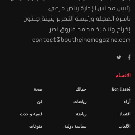
رئيس مجلس الإدارة رياض مرعي
ناشرة المجلة ورئيسة التحرير بثينة جبنون
إخراج وتنفيذ محمد فاروق نصر
contact@boutheinamagazine.com
الاقسام
Non Classé
جمالك
صحة
أراء
رياضات
فن
اقتصاد
رياضة
قضية و حدث
الألعاب
سياسة دولية
منوعات