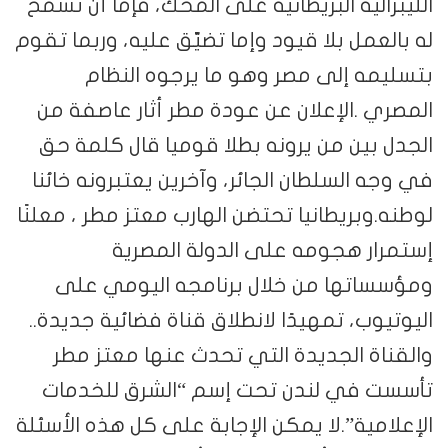
الليبرالية البريطانية على المحك، فإما أن تسمح
له بالعمل بلا قيود وإما تضيّق عليه، وربما تقوم
بتسليمه إلى مصر وهو ما يرجوه النظام
المصري .الإعلان عن عودة مطر أثار عاصفة من
الجدل بين من يرونه بطلا قوميا قال كلمة حق
في وجه السلطان الجائر، وآخرين يعتبرونه خائنا
لوطنه.وبريطانيا تحتضن الهارب معتز مطر ، معلنًا
إستمرار هجومه على الدولة المصرية
ومؤسساتها من خلال برنامجه اليومي على
اليوتيوب، تمهيدًا لانطلاق قناة فضائية جديدة..
والقناة الجديدة التي تحدث عنها معتز مطر
تأسست في لندن تحت إسم “الشرق للخدمات
الإعلامية”.لا يمكن الإجابة على كل هذه الأسئلة