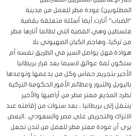
المطلوبين).عودة مطر للعمل من مدينة
“الضباب” أثارت أيضا أسئلة متعلقة بقضية
فلسطين وهي القضية التي لطالما أثارها مطر
من تركيا، وهاجم الكيان الصهيوني بلا
هوادة.فهل يواصل السير في الطريق نفسه أم
ستكون ثمة عوائق لاسيما بعد قرار بريطانيا
الأخير بتجريم حماس وكل من يدعمها وتوعدها
باليويل والثبور وعظائم الأمور.الحكومة التركية
تطرد المذيع معتز مطر من أراضيها والأخير
ينتقل إلى بريطانيا ، بعد سنوات من إقامته عند
الاتراك والتحريض على مصر والسعودي ..البعض
يرى أن عودة معتز مطر للعمل من لندن تجعل