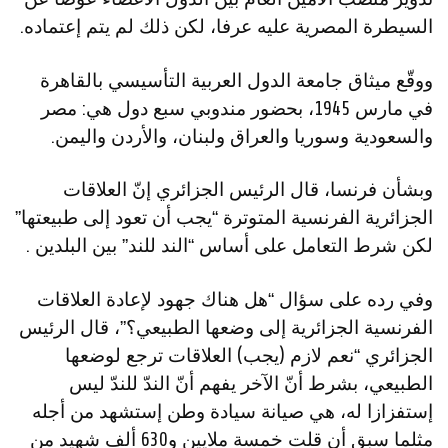
السيطرة المصرية عليه عرفا، لكن ذلك لم يتم إعتماده.
ووقّع ميثاق جامعة الدول العربية التأسيسي بالقاهرة
في مارس 1945، بحضور مندوبي سبع دول هي: مصر
والسعودية وسوريا والعراق ولبنان، والأردن واليمن.
وبشأن فرنسا، قال الرئيس الجزائري إنّ العلاقات
الجزائرية الفرنسية المتوترة “يجب أن تعود إلى طبيعتها”
لكن شرط التعامل على أساس “الند للند” بين البلدين .
وفي رده على سؤال “هل هناك جهود لإعادة العلاقات
الفرنسية الجزائرية إلى وضعها الطبيعي؟”، قال الرئيس
الجزائري “نعم لازم (يجب) العلاقات ترجع لوضعها
الطبيعي، بشرط أنّ الآخر يفهم أنّ الندّ للندّ ليس
إستفزازا له، هي صيانة سيادة وطن إستشهد من أجله
مثلما سبق أن قلت خمسة ملايين و630 ألف شهيد من