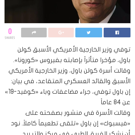
0
SHARES
توفي وزير الخارجية الأمريكي الأسبق كولن
باول، مؤخرا متأثراً بإصابته بفيروس «كورونا».
وقالت أسرة كولن باول، وزير الخارجية الأمريكي
الأسبق والقائد العسكري المتقاعد، في بيان:
إن باول توفي، جراء مضاعفات وباء «كوفيد-19»
عن 84 عاماً
وقالت الأسرة في منشور بصفحته على
«فيسبوك» إن باول «تلقى تطعيماً كاملاً. نود
أن نشكر الفريق الطبي في مركز والتر ريد