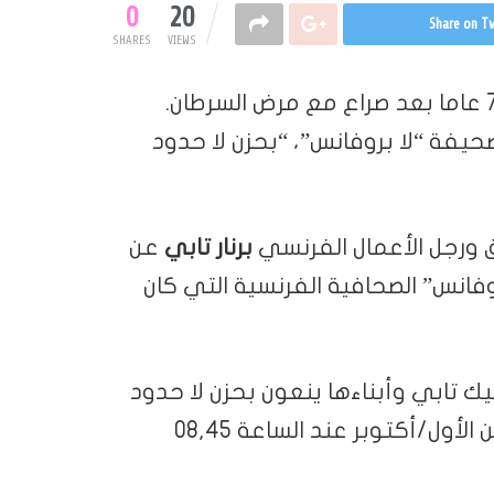
0
20
Share on Tw
SHARES
VIEWS
رحل الوزير السابق ورجل الأعمال برنار تابي عن 78 عاما بعد صراع مع مرض السرطان.
حيفة “لا بروفانس”، “بحزن لا حدود
ق ورجل الأعمال الفرنسي
برنار تابي
عن
روفانس” الصحافية الفرنسية التي كان
يك تابي وأبناءها ينعون بحزن لا حدود
له وفاة زوجها ووالدهم برنار تابي الأحد 3 تشرين الأول/أكتوبر عند الساعة 08,45