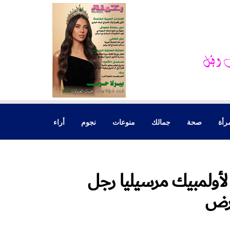
رأة
صحة
جمالك
منوعات
نجوم
أراء
 لأولمبيك مرسيليا رجل
مرض