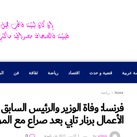
ة عربية
قضية و حدث
اقتصاد
رياضة
ثقافة
فن
الم
Home
رياضة
فرنسا: وفاة الوزير والرئيس السابق
الأعمال برنار تابي بعد صراع مع ال
0
admin
by
3 أكتوبر 2021
in
رياضة