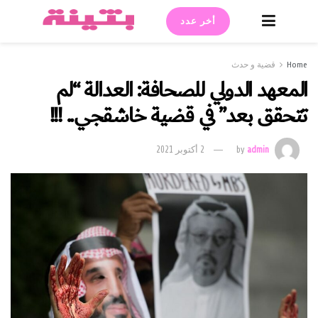
أخر عدد
Home
قضية و حدث
المعهد الدولي للصحافة: العدالة “لم
تتحقق بعد” في قضية خاشقجي.. !!!
admin
by
2 أكتوبر 2021