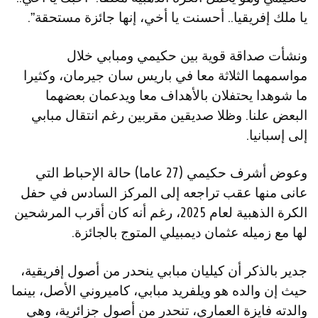
يا ملك إفريقيا.. أحسنت يا أخي، إنها جائزة مستحقة”.
ونشأت صداقة قوية بين حكيمي ومبابي خلال
مواسمهما الثلاثة معا في باريس سان جيرمان، وكثيرا
ما شوهدا يحتفلان بالأهداف معا ويدعمان بعضهما
البعض علنا. وظلا صديقين مقربين رغم انتقال مبابي
إلى إسبانيا.
وعوض أشرف حكيمي (27 عاما) حالة الإحباط التي
عانى منها عقب تراجعه إلى المركز السادس في حفل
الكرة الذهبية لعام 2025، رغم أنه كان أقرب المرشحين
لها مع زميله عثمان ديمبيلي المتوج بالجائزة.
جدير بالذكر أن كيليان مبابي ينحدر من أصول إفريقية،
حيث إن والده هو ويلفريد مبابي، كاميروني الأصل، بينما
والدته فايزة العماري، تنحدر من أصول جزائرية، وهي