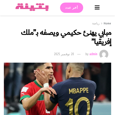
أخر عدد
Home
رياضة
مبابي يهنئ حكيمي ويصفه بـ”ملك
إفريقيا”
admin
by
20 نوفمبر 2025