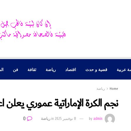
ة عربية
قضية و حدث
اقتصاد
رياضة
ثقافة
فن
الم
Home
رياضة
نجم الكرة الإماراتية عموري يعلن اع
0
admin
by
8 نوفمبر 2025
in
رياضة