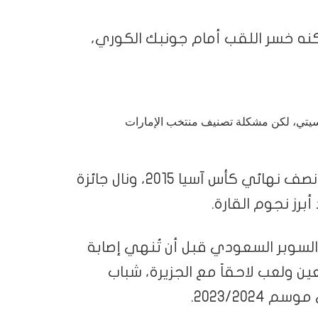
ين إلى نهائي دوري أبطال آسيا 2016 ولكنه خسر اللقب أمام جونبك الكوري،
 تجربة مع مانشستر سيتي، لكن مشكلة تصنيف منتخب الإمارات
قاد “الأبيض” لتحقيق كأس الخليج 2013 وبلوغ نصف نهائي كأس آسيا 2015، ونال جائزة
عام 2018، وحقق كأس السوبر السعودي قبل أن تُنهي إصابة
عين ولعب لاحقاً مع الجزيرة، شباب
2023/202.