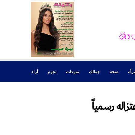
رأة
صحة
جمالك
منوعات
نجوم
أراء
تزاله رسمياً