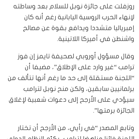
روزفلت على جائزة نوبل للسلام بعد وساطته
لإنهاء الحرب الروسية اليابانية رغم أنه كان
إمبرياليا متشددا ويدافع بقوة عن مصالح
واشنطن في أميركا اللاتينية.
وقال مسؤول أوروبي لصحيفة تايمز إن فوز
ترامب “غير وارد على الإطلاق”، مضيفا أن
“اللجنة مستقلة إلى حد ما رغم أنها تتألف من
برلمانيين سابقين، ولكن منح نوبل لترامب
سيؤدي على الأرجح إلى دعوات شعبية لإغلاق
الجائزة برمتها”.
وتابع المصدر “في رأيي، من الأرجح أن تختار
اللجنة فائزا مناهضا لترامب، يكرّم النظام الدولي