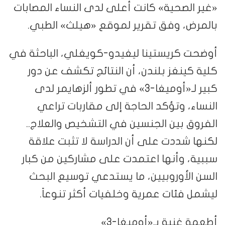
«غير الصحية» كانت أعلى لدى النساء المصابات
بالمرض، وفق تقرير لموقع «هيلث» الطبي.
أوضحت كريستينا ليغيدو-كويغلي، الباحثة في
كلية كينغز بلندن، أن النتائج تكشف عن دور
كبير لـ«أوميغا-3» في تطور ألزهايمر لدى
النساء، وتؤكد الحاجة إلى مقاربات تراعي
الفروق بين الجنسين في التشخيص والعلاج..
لكنها شددت على أن الدراسة لا تثبت علاقة
سببية، وأنها اعتمدت على مشاركين من كبار
السن الأوروبيين، ما يستدعي توسيع البحث
ليشمل فئات عمرية وخلفيات أكثر تنوعاً.
أطعمة غنية بـ«أوميغا-3»