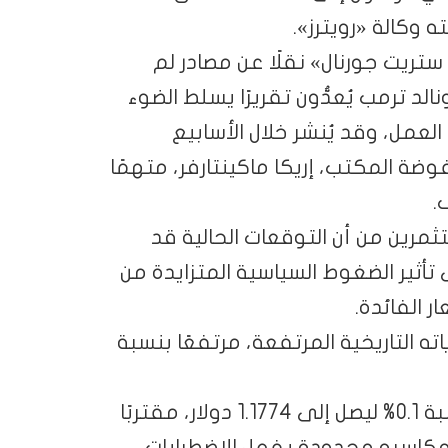
وكالة «رويترز».
يت جورنال» نقلًا عن مصادر لم
الد ترمب يُعدُّون تقريرًا يسلط الضوء
مل، وقد يُنشر خلال الأسابيع
ضة المكتب، إريكا ماكينتارفر، متهمًا
.
مرين من أن التوقعات الحالية قد
 تأثير الضغوط السياسية المتزايدة من
 الفائدة.
التاريخية المرتفعة، مرتفعًا بنسبة
أما في أسواق العملات، فقد ارتفع اليورو بنسبة 0.1% ليصل إلى 1.1774 دولار، مقتربًا
يوليو، رغم بقاء مكاسبه محدودة بفعل الاضطرابات