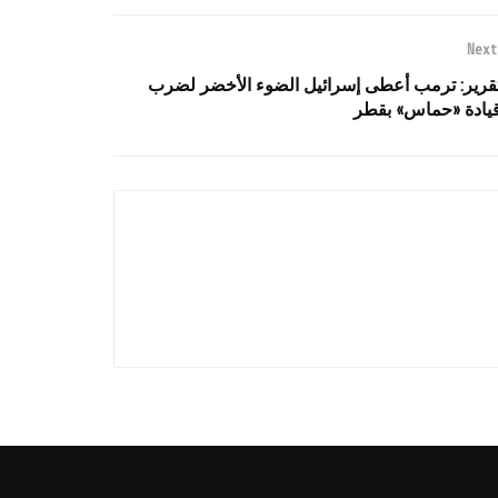
Next
قرير: ترمب أعطى إسرائيل الضوء الأخضر لضرب
يادة «حماس» بقطر