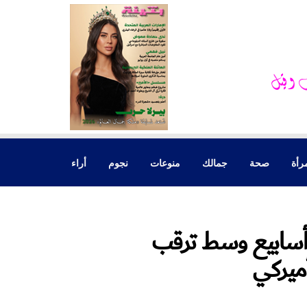
رأة
صحة
جمالك
منوعات
نجوم
أراء
دولار يهبط إلى أدنى مستوى في 7 أسابيع وسط ترقب
ميركي