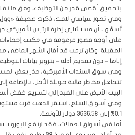
بتحقيق أقصى قدر من التوظيف، وفق ما نقلته 
وفي تطور سياسي لافت، ذكرت صحيفة «وول ستر
تُسمَّها، أن مستشاري إدارة الرئيس الأميركي دون
على أوجه قصور مزعومة في مكتب إحصاءات الع
المقبلة. وكان ترمب قد أقال الشهر الماضي مفو
إياها – دون تقديم أدلة – بتزوير بيانات التوظيف
وفي سوق السندات الأميركية، حذر بعض المستث
تتجاهل مخاطر مالية طويلة الأجل، بالإضافة إلى
البيت الأبيض على الفيدرالي لتسريع خفض أسعار
وفي أسواق السلع، استقر الذهب قرب مستوياته 
0.1% إلى 3636.58 دولار للأونصة.
من أعلى مستوى له منذ 28 