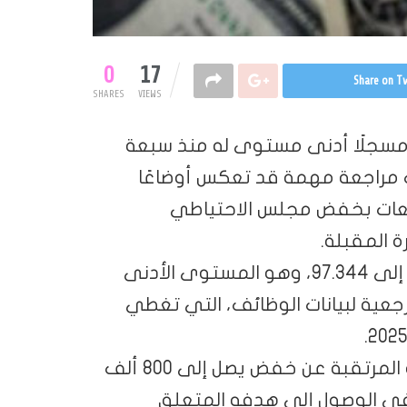
0
17
Share on Tw
SHARES
VIEWS
اء، مسجلًا أدنى مستوى له منذ سبعة
ات مراجعة مهمة قد تعكس أوضاعًا
قعات بخفض مجلس الاحتياطي
ة المقبلة.
وانخفض مؤشر الدولار في التعاملات الآسيوية إلى 97.344، وهو المستوى الأدنى
المرجعية لبيانات الوظائف، التي تغطي
ويرجح محللون اقتصاديون أن تكشف المراجعة المرتقبة عن خفض يصل إلى 800 ألف
 في الوصول إلى هدفه المتعلق