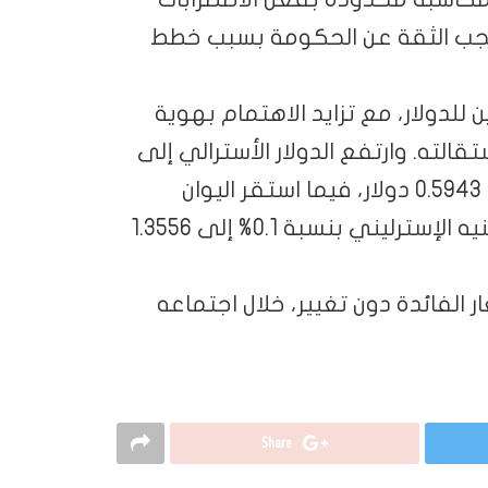
حجب الثقة عن الحكومة بسبب خطط
 صعد الين الياباني بنسبة 0.2% إلى 147.22 ين للدولار، مع تزايد الاهتمام بهوية
قالته. وارتفع الدولار الأسترالي إلى
0.6598 دولار أميركي، والدولار النيوزيلندي إلى 0.5943 دولار، فيما استقر اليوان
الصيني الخارجي عند 7.1212 للدولار، وارتفع الجنيه الإسترليني بنسبة 0.1% إلى 1.3556
ر الفائدة دون تغيير، خلال اجتماعه
Share