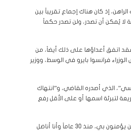
راهن، إذ كان هناك إجماع تقريباً بين
ا يُمكن أن تصدر، ولن تصدر حكماً
فقد اتفق أعداؤها على ذلك أيضاً، من
لوزراء فرانسوا بايرو في الوسط، ووزير
اسي”، الذي أصدره القاضي، و”انتهاك
يعة لتبرئة اسمها أو على الأقل رفع
وقالت لوبان: “هناك الملايين من الفرنسيين الذين يؤمنون بي، منذ 30 عاماً وأنا أناضل