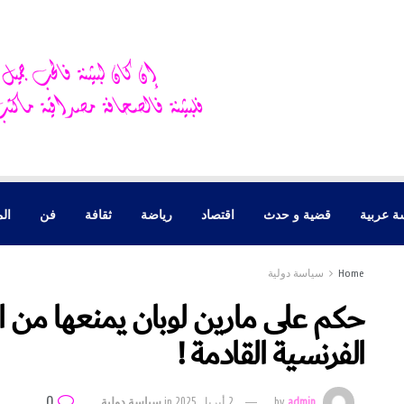
ة عربية
قضية و حدث
اقتصاد
رياضة
ثقافة
فن
الم
Home
سياسة دولية
حكم على مارين لوبان يمنعها من ال
الفرنسية القادمة !
0
admin
by
2 أبريل 2025
in
سياسة دولية