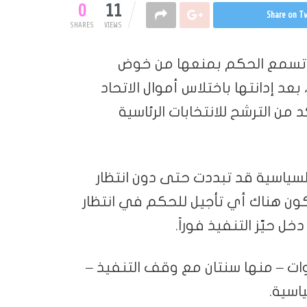
0
11
Share on Tw
SHARES
VIEWS
أن تسمع الحكم بمنعها من خوض
عد إدانتها باختلاس أموال الاتحاد
ن الترشح للانتخابات الرئاسية
لسياسية قد تبددت حتى دون انتظار
كون هناك أي تأجيل للحكم في انتظار
ل حيّز التنفيذ فوراً.
ات – منها سنتان مع وقف التنفيذ –
اسية.