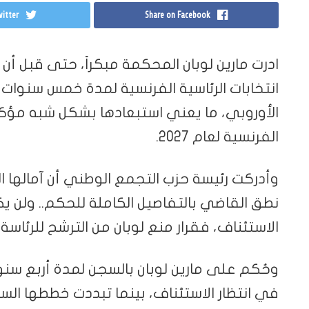
itter
Share on Facebook
ادرت مارين لوبان المحكمة مبكراً، حتى قبل 
انتخابات الرئاسية الفرنسية لمدة خمس سنوات، ب
الأوروبي، ما يعني استبعادها بشكل شبه مؤكد م
الفرنسية لعام 2027.
وأدركت رئيسة حزب التجمع الوطني أن آمالها ا
نطق القاضي بالتفاصيل الكاملة للحكم.. ولن ي
الاستئناف، فقرار منع لوبان من الترشح للرئاسة دخ
وحُكم على مارين لوبان بالسجن لمدة أربع سنو
في انتظار الاستئناف، بينما تبددت خططها السي