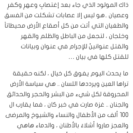
ذاك المولود الذي جاء بعد إغتصابٍ وعهرٍ وكفرٍ
وعصيان ..هو ليس إلا عصابات تشكلت من الفسق
والطغيان التي أتت من كل أصقاع الأرض محيطاتاً
وخلجان ، لتجعل من الباطل والظلم والقهر
والقتل عنوانينُ للإجرام في عنوان وبيانات
للقتل كلها في بيان …
ما يحدث اليوم يفوق كل خيال ، لكنه حقيقة
تراها العين ويرددها اللسان .. هي سياسة الأرض
المحروقة لكل شيء من البشر والحجر والحدائق
والجنان .. غزة صارت في خبر كان ، فما يقارب ال
100 ألف من الأطفال والنساء والشيوخ والمرضى
والعجز صاروا أشلاءً بالأطنان ، والدماء هاهي