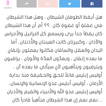
0
SHARES
هل أيقظ الطوفان الشيطان ، وهل هذا الشيطان
في غفلةٍ أو غفوةٍ كان ..؟؟ أم أن هذا الشيطان
كان يقظاً جداً يرى ويسمع كل التراتيل والأجراس
والآذان ، وكبيرتان كانت العينتان والأُذنتان.. أما
اليدان والعقل والساقان فكانوا يعملون بإتقانٍ
ما بعده إتقان ، ويعدّون العدّة والأوزان ، يراقبون
ويترقبون ويتأهبون لآنٍ سيأتي ما بعده آن ..
أوليس إبليس قاتلاً للحق والحقيقة منذ بداية
الأزمان ، أوليس أبليس عدو الإنسانية والإنسان،
أوليس إبليس عدو الله والأنبياء والقيم والأديان
…نعم نعم إن هذا الشيطان متأهباً قادراً كان