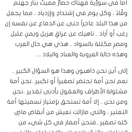
أما في سورّية فهناك حصارٌ مميتٌ بنار جهنم
وقّادٰ ، وكل يوم في إشتدادٍ وإزدياد ، مما يجعل
من هذا البلد عاجزاً حتى عن الدفاع عن نفسه إن
رغب أو أراد .. ناهيك عن عراقٍ هزيل ويمنٍ عليل
ومصرٍ مكللة بالسواد .. هذي هي حال العرب
وهذه حالة العروبة والعباد والبلاد …
إلى أين نحن ذاهبون وهذا هو السؤال الكبير ..
نعم نحن أمة تحتضر تصغيراً أو تكبير ..نحن أمة
مشلولة الأطراف والعقول بأدنى تقدير ..نحن
ومن نحن .. إلا أمة تستحق بإمتياز تسميتها أمة
التعتير ، والتي مازالت تعيش من أنقاض ماضٍ
كله تصفير ..فنحن أصفار في كل شيء من