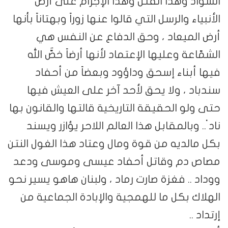
السواد وهذا القتل وهذا الإجرام على أرض
الأنبياء والرسل التي قالوا عنها زوراً وبهتاناً بأنها
أرض الميعاد ، وحق الدفاع عن النفس هي
الشمّاعة وعليها الإعتماد لأنها أرضاً خصّٓ الله
فيها أبناء إسحق وداؤود وبعضاً من أحفاد
سندباد ، ولا يحق لأحد آخر على العيش فيها
حتى ولو الحقيقة التاريخية قالتها والقانون بها
ناد ْ.. وبالمقابل هذا العالم اللاحر يؤازر ويسند
بكل مالديه من قوة ومال وعتاد هذا الغول النتن
مصاص دم وقاتل أحفاد عيسى وموسى ودعد
ووداد .. فغزة صارت رماد ، ولبنان هاهو يسير نحو
الهلاك بكل ما للهمجية والإبادة الجماعية من
إرتداد ..