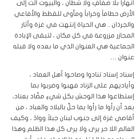
أنهاراً بلا ضفافٍ ولا شطأن ، والبيوت آلت إلى
الأرض حطاماً وخراباً ومأوى للقطط والأفاعي
والجرذان .. هي الحياة إنتهت في غزة وأثار
المجازر مزروعة في كل مكان ، لتبقى الإبادة
الجماعية هي العنوان الذي ما بعده ولا قبله
عنوان …
إسناد إسناد تنادوا وصاحوا أهل العماد ،
وأياديهم على الزناد فهبوا وضربوا بما
إستطاعوا هذا الوحش بكل شيءٍ مضّاد بعناد،
بعد أن رأوا ما رأوا بما حلَّ بالبلاد والعباد ، من
أقاصي غزة إلى جنوب لبنان جبلاً ووادْ ، وكيف
العالم اللا حر يرى ولا يرى كل هذا الظلم وهذا