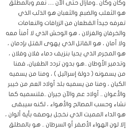
وكان وكان ..ومازال حتى الآن … نعم وبالمطلق
هو الثعلب والضبع والثعبان هو الذئب الذي
تعرفه جيداً القطعان من الزرافات والنعامات
والخرفان والغزلان ، هو الوحش الذي لا أمناً معه
ولا أمان ، هو القاتل الذي يهوى القتل بإدمان ،
هو المجرم الذي يحيا بنزيف دماء فلان وفلان ،
وتدمير الأوطان ..هو بدون تردد الطغيان، فمنا
من يسمونه ( دولة إسرائيل ) ، ومنا من يسميه
الكيان ، ومنا من يسميه بلد أولاد العم من خيبر
والأعوان .. أولاد عم والآن جيران ..فلنسميه كما
نشاء وحسب المصالح والأهواء ، لكنه سيبقى
هو الداء المميت الذي نخجل بوصفه بأية ألوان ،
إلا لون الهواء الأصفر أو السرطان .. هو بالمطلق