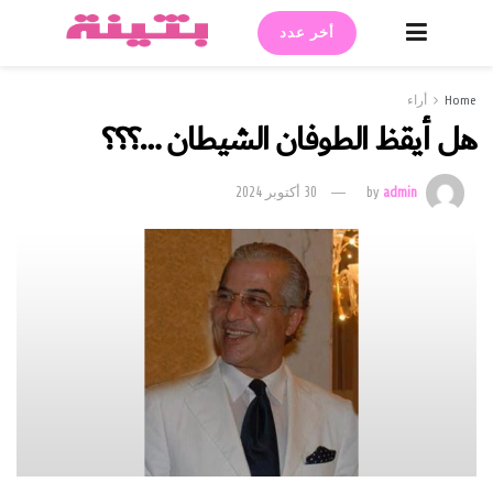
أخر عدد
Home
أراء
هل أيقظ الطوفان الشيطان …؟؟؟
admin
by
30 أكتوبر 2024