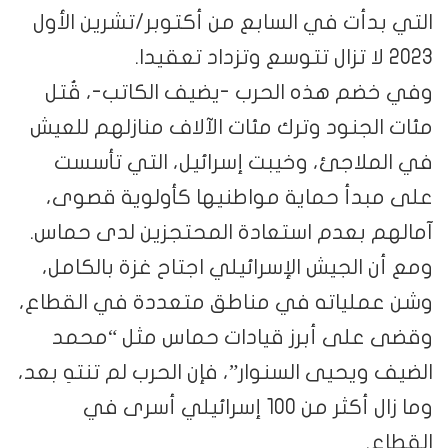
التي بدأت في السابع من أكتوبر/تشرين الأول
2023 لا تزال تتوسع وتزداد تعقيدا.
وفي خضم هذه الحرب -يضيف الكاتب-، قُتل
مئات الجنود وترك مئات الآلاف منازلهم للعيش
في الملاجئ، وخيبت إسرائيل، التي تأسست
على مبدأ حماية مواطنيها كأولوية قصوى،
آمالهم بعدم استعادة المحتجزين لدى حماس.
ومع أن الجيش الإسرائيلي اجتاح غزة بالكامل،
وشن عملياته في مناطق متعددة في القطاع،
وقضى على أبرز قيادات حماس مثل “محمد
الضيف ويحيى السنوار”، فإن الحرب لم تنتهِ بعد،
وما زال أكثر من 100 إسرائيلي أسرى في
القطاع.