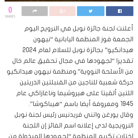
0
SHARES
أعلنت لجنة جائزة نوبل في النرويج اليوم
الجمعة فوز المنظمة اليابانية “نيهون
هيدانكيو” بجائزة نوبل للسلام لعام 2024
تقديرا “لجهودها في مجال تحقيق عالم خال
من الأسلحة النووية”.ومنظمة نيهون هيدانكيو
حركة شعبية للناجين من القنبلتين الذريتين
اللتين ألقيتا على هيروشيما وناغازاكي عام
1945 ومعروفة أيضا باسم “هيباكوشا”.
وقال يورغن واتني فريدنيس رئيس لجنة نوبل
النرويجية لدى إعلانه اسم الفائز إن اللجنة
اختارت تكريم المنظمة “لجهودها المبذولة من