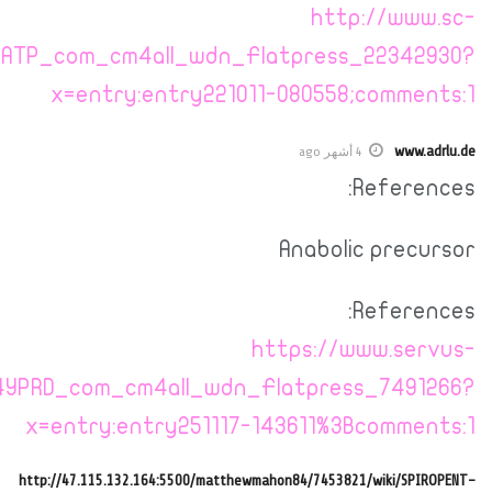
weiler1946.de/index.php/;
nachbar.at/Neuigkeiten/index.php/;focus=