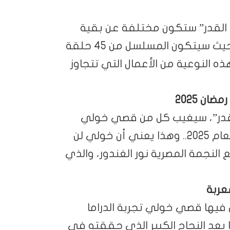
بة القدر” ستكون مختلفة عن بقية
الأعمال المعربة المقتبسة من الدراما التركية، حيث سيتكون المسلسل من 45 حلقة
النوعية من الأعمال التي تتجاوز
ن 2025
قدر”، سيغيب كل من قصي خولي
وديما قندلفت عن الموسم الرمضاني المقبل لعام 2025.. وهذا يعني أن خولي لن
النجمة المصرية نور الغندور، والذي
معربة
فيها قصي خولي تجربة الدراما
ا بعد النجاح الكبير الذي حققته في