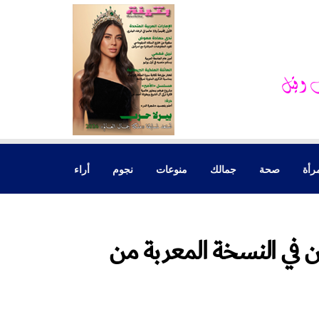
رأة
صحة
جمالك
منوعات
نجوم
أراء
 في النسخة المعربة من