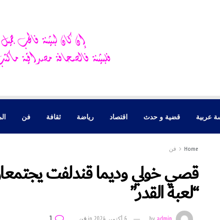
ة عربية
قضية و حدث
اقتصاد
رياضة
ثقافة
فن
الم
Home
فن
قصي خولي وديما قندلفت يجتمعان
“لعبة القدر”
1
admin
by
6 أكتوبر 2024
in
فن