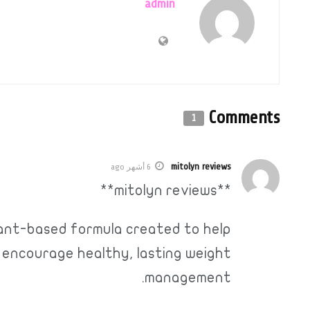
admin
Comments
1
mitolyn reviews
6 أشهر ago
**mitolyn reviews**
plant-based formula created to help
 encourage healthy, lasting weight
management.