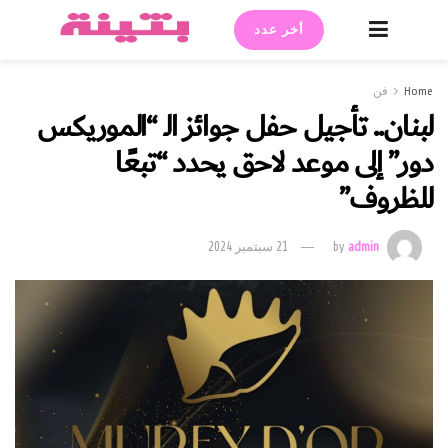
أخر عدد
Home
فن
لبنان.. تأجيل حفل جوائز الـ “الموريكس
دور” إلى موعد لاحق يحدد “تبعًا
للظروف”
admin
by
21 سبتمبر 2024