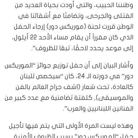
وطنننا الحبيب، والتي أودت بحياة العديد من
القتلى والجرحى، وتضامنًا مع أشقائنا في
الوطن قررت لجنة (موريكس دور) إرجاء الحفل
الذي كان مقرراً أن يقام مساء الأحد 22 أيلول،
إلى موعد يحدد لاحقًا، تبعًا للظروف”.
وأشار البيان إلى أن حفل توزيع جوائز “الموريكس
دور” في دورته الـ 24، كان “سيخصص للبنان
كالعادة، تحت شعار (اشف جراح العالم بالفن
والموسيقى), كلفتة تضامنية مع عدد كبير من
الفنانين اللبنانيين والعرب”.
وهذه ليست المرة الأولى التي يتم فيها تأجيل
حفل “الموريكس دور” بسبب الظروف الأمنية