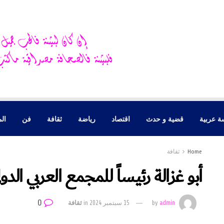
ة عربية
قضية و حدث
اقتصاد
رياضة
ثقافة
فن
الم
Home
ثقافة
أبو غزالة رئيـساً للمجمع العربي الدول
0
admin
by
15 سبتمبر 2024
in
ثقافة