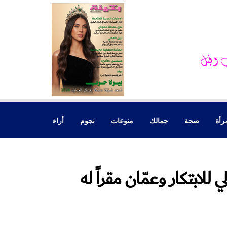
رأة
صحة
جمالك
منوعات
نجوم
أراء
ي للابتكار وعمّان مقراً له