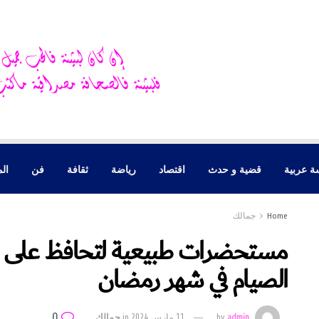
ة عربية
قضية و حدث
اقتصاد
رياضة
ثقافة
فن
الم
Home
جمالك
مستحضرات طبيعية لتحافظ على 
الصيام في شهر رمضان
0
admin
by
11 مارس 2024
in
جمالك