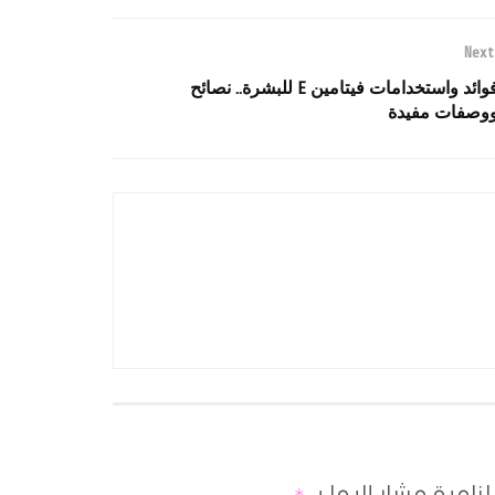
Next
فوائد واستخدامات فيتامين E للبشرة.. نصائح
وصفات مفيدة
لزامية مشار إليها بـ