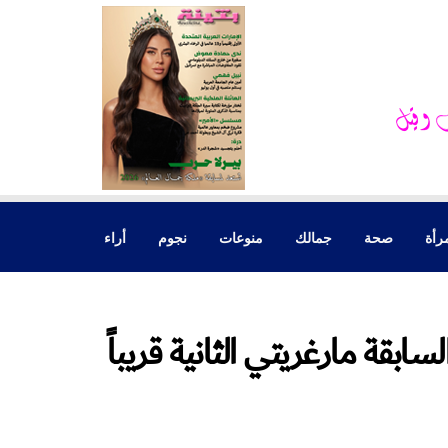
رأة
صحة
جمالك
منوعات
نجوم
أراء
بقة مارغريتي الثانية قريباً