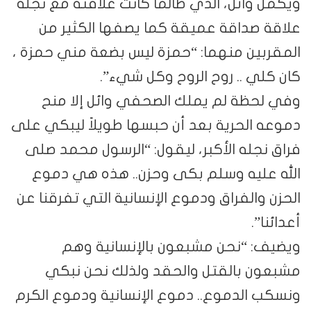
ويكمل وائل، الذي طالما كانت علاقته مع نجله
علاقة صداقة عميقة كما يصفها الكثير من
المقربين منهما: “حمزة ليس بضعة مني حمزة ،
كان كلي .. روح الروح وكل شيء”.
وفي لحظة لم يملك الصحفي وائل إلا منح
دموعه الحرية بعد أن حبسها طويلاً ليبكي على
فراق نجله الأكبر، ليقول: “الرسول محمد صلى
الله عليه وسلم بكى وحزن.. هذه هي دموع
الحزن والفراق ودموع الإنسانية التي تفرقنا عن
أعدائنا”.
ويضيف: “نحن مشبعون بالإنسانية وهم
مشبعون بالقتل والحقد ولذلك نحن نبكي
ونسكب الدموع.. دموع الإنسانية ودموع الكرم