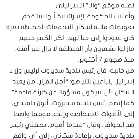
نقله موقع “والا” الإسرائيلي.
وأعلنت الحكومة الإسرائيلية أنها ستقدم
تعويضات مالية لسكان التجمعات المحيطة بغزة
كي يعودوا إلى منازلهم، لكن الكثير منهم
مازالوا يشعرون بأن المنطقة لا تزال غير آمنة،
منذ هجوم 7 أكتوبر.
من جانبه، قال رئيس بلدية سديروت لرئيس وزراء
إسرائيل بنيامين نتنياهو: “أجل القرار.. من يعيد
السكان الآن سيكون مسؤولا عن كارثة قادمة”.
كما إنضم رئيس بلدية سديروت، ألون دافيدي،
إلى الأصوات الاحتجاجية وإتخذ موقفا واضحا
ضد الحوافز، وقال “عندما أقوم، بصفتي رئيس
بلدية سديروت، بإعادة سكاني، إلى أي واقع