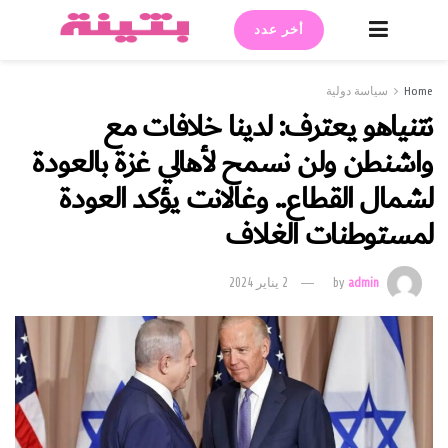
أخر عدد
Home
سياسة دولية
نتنياهو يعترف: لدينا خلافات مع
واشنطن ولن نسمح لأهالي غزة بالعودة
لشمال القطاع.. وغالانت يؤكد العودة
لمستوطنات الغلاف
admin
by
2 يناير 2024