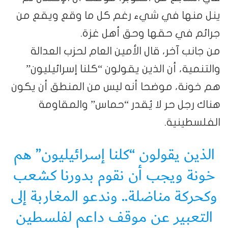
ينل منها في شيء رغم كل ما وقع ويقع من
جرائم في حقها وحق أهل غزة.
من جانب آخر، قال الأمين العام لحزب العدالة
والتنمية، أن الذين يقولون “كلنا إسرائيليون”
هم خونة، موضحا أنه ليس من المنطق أن يكون
هناك رجل حر لا يُقدر “حماس” والمقاومة
الفلسطينية.
الذين يقولون “كلنا إسرائيليون” هم
خونة ويجب أن نقوم بدورنا كشعب
وكحركة مناضلة.. وندعو المغاربة إلى
التعبير عن موقف داعم لفلسطين