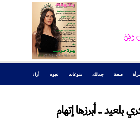
رأة
صحة
جمالك
منوعات
نجوم
أراء
بلعيد .. أبرزها إتهام