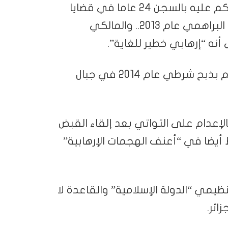
من بين الخمسة الفارين أحمد المالكي الذي حكم عليه بالسجن 24 عاما في قضايا
إغتيال السياسيين البارزين شكري بلعيد ومحمد البراهمي عام 2013.. والمالكي
ه “إرهابي خطير للغاية”.
أما رائد التواتي، أحد الفارين الآخرين، فهو متهم بذبح شرطي عام 2014 في جبال
إعدام على التواتي بعد إلقاء القبض
ه متورط أيضا في “أعنف الهجمات الإرهابية”
ظيمي “الدولة الإسلامية” والقاعدة لا
ائر.