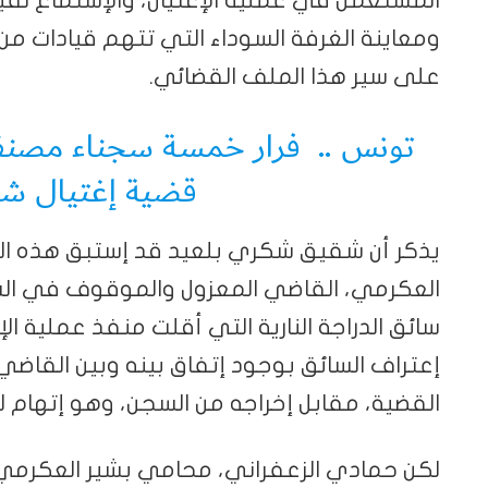
المستعمل في عملية الإغتيال، والإستماع لقيادا
ومعاينة الغرفة السوداء التي تتهم قيادات من
على سير هذا الملف القضائي.
تونس .. فرار خمسة سجناء مصنفي
قضية إغتيال شك
يذكر أن شقيق شكري بلعيد قد إستبق هذه الجل
العكرمي، القاضي المعزول والموقوف في السج
سائق الدراجة النارية التي أقلت منفذ عملية ال
إعتراف السائق بوجود إتفاق بينه وبين القاضي
القضية، مقابل إخراجه من السجن، وهو إتهام
لكن حمادي الزعفراني، محامي بشير العكرمي