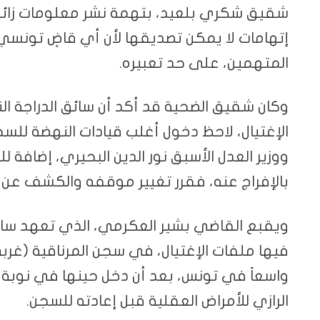
شقيق شكري بلعيد، بتهمة نشر معلومات زائفة ل
إتهامات لا يمكن تصديقها لأن أي قاضٍ تونس
المتهمين، على حد تعبيره.
وكان شقيق الضحية قد أكد أن سائق الدراجة الن
الإغتيال، لاحظ دخول أغلب قيادات النهضة لل
ووزير العدل الأسبق نور الدين البحيري، إضافة
بالإفراج عنه، فقرر تغيير موقفه والكشف عن
ويقبع القاضي بشير العكرمي، الذي تعهد سابقاً 
فيها ملفات الإغتيال، في سجن المرناقية (غربي
واسعاً في تونس، بعد أن دخل حينها في نو
الرازي للأمراض العقلية قبل إعادته للسجن.