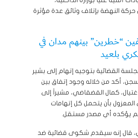
ت أمنية عليا بوزارة الداخلية،
 حركة النهضة بإتلاف وثائق عدة مؤثرة
ن “خطرين” بينهم مدان في
ري بلعيد
سة القضائية بتوجيه إتهام إلى بشير
ن، أكد من خلاله وجود إتفاق بين
إغتيال، كمال القضقاضي، مشيراً إلى
 المعزول بأن يتحمل كل إتهامات
 لم يؤكده أي مصدر مستقل.
، قال إنه سيقدم شكوى قضائية ضد