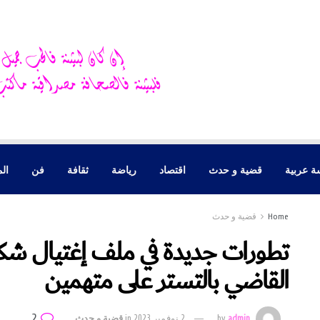
ة عربية
قضية و حدث
اقتصاد
رياضة
ثقافة
فن
الم
Home
قضية و حدث
تطورات جديدة في ملف إغتيال شكري 
القاضي بالتستر على متهمين
2
admin
by
2 نوفمبر 2023
in
قضية و حدث