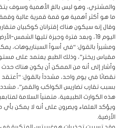
والمشتري، وهو ليس بالغ الأهمية وسوف يتقارب
ما هو أكثر أهمية هو قمة قمرية عالية وقمة كو
وقال إنه سيكون هناك إقترانان كوكبيان متقا
اليوم 19، وبعد فترة وجيزة تليها الشمس-ال
مقياس ريختر”، وذلك الطبع يعتمد على مستويا
بسبب تقارب تضاريس الكواكب والقمر”، مشدداً 
هذه الكوارث الطبيعية، متمنياً السلامة لمتابعي
ويؤكد العلماء ويصرون على أنه لا يمكن بأي طري
الأرضية.
وقد تسببت تحذيرات هوغربيتس المتكررة في حا