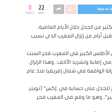
0
22
Share on Tw
SHARES
VIEWS
ثير من الجدل خلال الأيام الماضية،
 قبل أيام من زلزال المغرب الذي تسبب
ذي بلغت قوته 7 درجات جبال الأطلس الكبير في المغرب فجر السبت
 3000 شخص وتسبب في إصابة وتشريد الآلاف.. وهذا الزلزال
لة الواقعة في شمال إفريقيا منذ عام
ثير للجدل على حسابه في :إكس” (تويتر
ئاً بهزة قوية “ما بين 5 إلى 7 سبتمبر”، وهو ما وقع في المغرب فجر