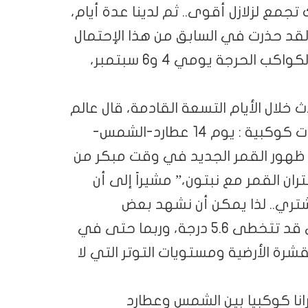
 تجمع لزلازل أقوى.. ثم لدينا عدة أيام،
 لقد حذرت في السابق من هذا الإحتمال
لنشاط زلزالي قوي وكبير في أعقاب هندسة الكواكب الحرجة يومي 4 و6 سبتمبر،
لال الأيام التسعة القادمة، قال عالم
الزلازل الهولندي إنه سيكون هناك بضعة إقترانات كوكبية : يوم 14 عطارد-الشمس-
 ظهور القمر الجديد في وقت مبكر من
ن القمر مع نبتون،” مشيراً إلى أن
شتري.. لذا يمكن أن نشهد بعض
الأنشطة الزلزالية يومي 15 و16 نتيجة لذلك التي قد تتخطى 5.6 درجة، وربما حتى في
القشرة الأرضية ومستويات التوتر التي لا
إن هناك إقترانا كوكبيا بين الشمس وعطارد