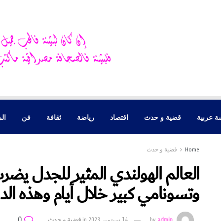
ة عربية
قضية و حدث
اقتصاد
رياضة
ثقافة
فن
الم
Home
قضية و حدث
العالم الهولندي المثير للجدل يض
وتسونامي كبير خلال أيام وهذه ال
0
admin
by
14 سبتمبر 2023
in
قضية و حدث