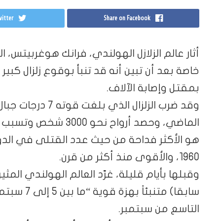
itter
Share on Facebook
أثار عالم الزلازل الهولندي، فرانك هوغربيتس، الك
خاصة بعد أن تبين أنه قد تنبأ بوقوع زلزال كبير
بمقتل وإصابة الآلاف.
وقد ضرب الزلزال ال
الماضي، وحصد أرواح نحو
هو الأكثر فداحة من حيث عدد القتلى في الدو
1960، والأقوى منذ أكثر من قرن.
وقبلها بأيام قليلة، غرّد العالم الهولندي الم
سابقا) متنب
التاسع من سبتمبر.