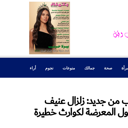
رأة
صحة
جمالك
منوعات
نجوم
أراء
رب من جديد: زلزال عنيف
دول المعرضة لكوارث خطيرة