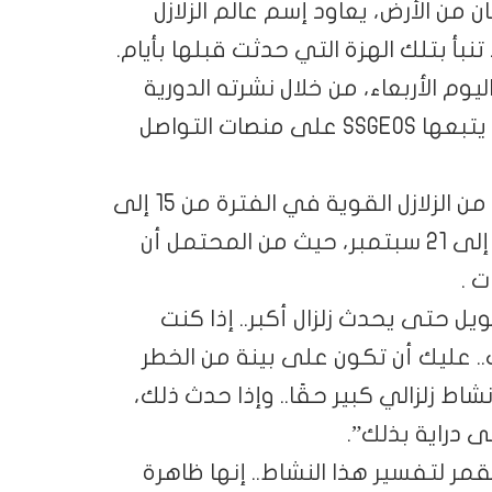
من الأرض، يعاود إسم عالم الزلازل
بأ بتلك الهزة التي حدثت قبلها بأيام.
يوم الأربعاء، من خلال نشرته الدورية
التي نشرها عبر حساب الهيئة الجيولوجية التي يتبعها SSGEOS على منصات التواصل
وقال هوغربيتس إنه قد تحدث بعض التجمعات من الزلازل القوية في الفترة من 15 إلى
17 سبتمبر تقريبًا، إلا أنه أشار إلى الفترة من 19 إلى 21 سبتمبر، حيث من المحتمل أن
ل حتى يحدث زلزال أكبر.. إذا كنت
ب.. عليك أن تكون على بينة من الخطر
ط زلزالي كبير حقًا.. وإذا حدث ذلك،
دراية بذلك”.
مر لتفسير هذا النشاط.. إنها ظاهرة