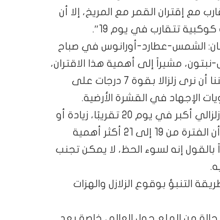
 مع إقتران القمر مع المريخ، إلا أن
كبية تتقارب في يوم 19″.
ربان: الشمس-عطارد-أورانوس في صباح
أرض-نبتون، مشيراً إلى أهمية هذا الاقتران،
ومشيراً بالقول: “في أسوأ السيناريوهات، يمكننا أن نرى زلزالا بقوة 7 درجات على
ت الإجهاد في القشرة الأرضية.
وأشار إلى أنه من الممكن أن يكون هناك حدث زلزالي أكبر في يوم 20 تقريبًا، زيادة أو
نقصانًا في يوم واحد، مشدداً بالقول: “أعتقد أن الفترة من 19 إلى 21 أكثر أهمية
بالقول إنه لسوء الحظ، لا يمكن تجنب
ه.
قة التنبؤ بوقوع الزلازل والهزات
لة من الهلع حول العالم، خاصة بعد