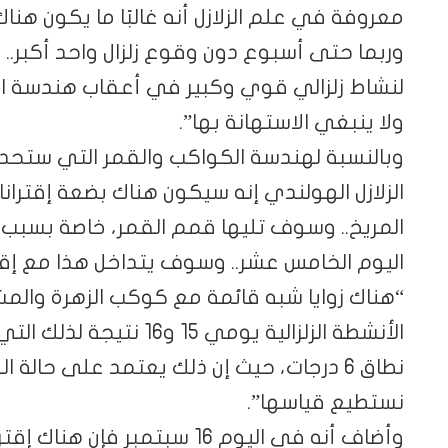
معروفة في علم الزلازل أنه غالبًا ما يكون هناك
وربما حتى أسبوع دون وقوع زلزال واحد أكبر..
ولا ينبغي الاستهانة بها”.
وبالنسبة لهندسة الكواكب والقمر التي ستحدث خ
المريخ.. وسوف تليها قمم القمر، خاصة بسبب
اليوم الخامس عشر.. وسوف يتداخل هذا مع إقترا
“هناك زوايا شبه قائمة مع كوكب الزهرة والم
نطاق 6 درجات، حيث إن ذلك يعتمد على حالة 
نستطيع قياسها”.
وأضاف أنه في اليوم 16 سبتمبر ف