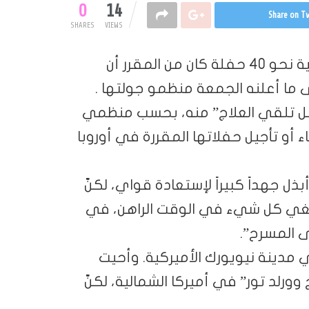
0
14
Share on Tw
SHARES
VIEWS
ألغت المغنية الكندية سيلين ديون لأسباب صحية نحو 40 حفلة كان من المقرر أن
صل تلقي العلاج” منه، بحسب منظمي
 أو تأجيل حفلاتها المقررة في أوروبا
لبالغة 55 عاماً قولها: “أبذل جهداً كبيراً لإستعادة قواي، لكنّ
 نلغي كل شيء في الوقت الراهن، في
ى المسرح”.
آخر حفلة لديون في آذار/مارس 2020 في مدينة نيويورك الأميركية. وأحيت
اريدج وورلد تور” في أميركا الشمالية، لكنّ