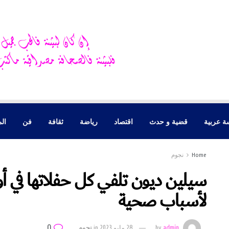
ة عربية
قضية و حدث
اقتصاد
رياضة
ثقافة
فن
الم
Home
نجوم
لأسباب صحية
0
admin
by
28 مايو 2023
in
نجوم