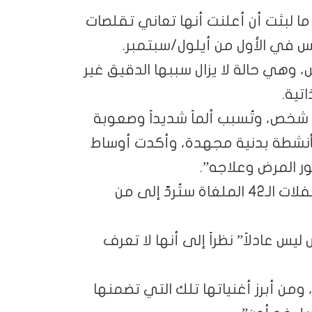
ا لبثت أن أعلنت أنها تعاني تقلصات
س في الأول من أيلول/سبتمبر.
 وهي حالة لا يزال سببها الدقيق غير
تية.
شخص، وتُسبب ألماً شديداً وصعوبة
بأنشطة بدنية مجهدة، وأكدت أوساط
ور المرض وعلاجه”.
وقد أشار منظمو الجولة إلى أن “ثمن تذاكر الحفلات الـ42 الملغاة ستُردّ إلى من
يس عادلاً” نظراً إلى أنها لا تعرف
 ومن أبرز أغنياتها تلك التي تضمنها