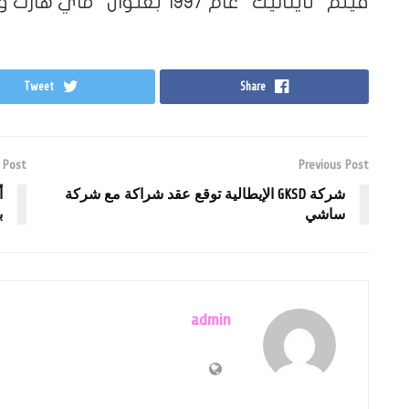
فيلم “تايتانيك” عام 1997 بعنوان “ماي هارت ويل غو أون”.
Tweet
Share
 Post
Previous Post
شركة GKSD الإيطالية توقع عقد شراكة مع شركة
أ
ساشي
ب
admin