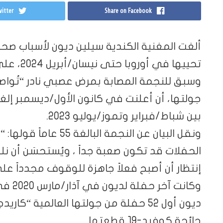
itter
Share on Facebook
تحييها في أوروبا حتى نيسان/أبريل 2024، على ما أعلنه الجمعة منظمو جولتها .
وسبق للنجمة المصابة بمرض عصبي نادر “تُوا
جولتها، أن أعلنت في كانون الأول/ديسمبر إلغاء
بين شباط/فبراير وتموز/يوليو 2023.
ونقل البيان عن النجمة ا
الحفلات قد تكون صعبة جداً ، ويُستحسَن أن
إنتظار أن أصبح فعلاً جاهزة للوقوف مجدداً عل
وكانت 
ديون أول 52 حفلة من جولتها العالمية “ك
جائحة كوفيد-19 قطعتها.