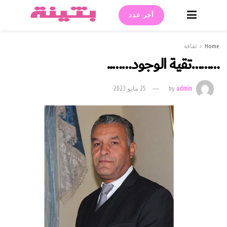
أخر عدد
Home
ثقافة
………تقية الوجود……..
admin
by
25 مايو 2023