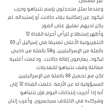
غير مسمى.
وعندما سئل متحدثون بإسم نتنياهو وحزب
ليكود عن إمكانية بقاء جالانت أو إستبداله، لم
يكن لديهم تعليق على الفور.
وأظهر إستطلاع للرأي أجرته القناة 12
التلفزيونية الأعلى تصنيفا في إسرائيل أن 63
بالمئة من الإسرائيليين، و58 بالمئة من ناخبي
ليكود، يعارضون إقالة جالانت.. ودعمت أغلبية
مماثلة وقف نتنياهو للتعديلات.
لكن مع تحميل 68 بالمئة من الإسرائيليين
المسؤولية له عن الأزمة، خلصت القناة 12 إلى
أنه إذا أجريت إنتخابات اليوم فإن نتنياهو
وشركاءه في الائتلاف سيخسرون. وأعرب إثنان