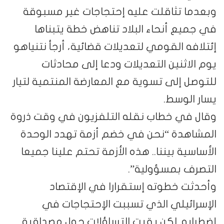
وبعدما تثاقلت عليه إحتجاجات غير مسبوقة
في جميع أنحاء البلاد تناهض خطة يتبناها
إئتلافه القومي لتعديلات قضائية، أرجأ نتنياهو
يوم الاثنين التعديلات ودعا إلى محادثات
للتوصل إلى تسوية مع المعارضة المنتمية لتيار
يسار الوسط.
وقال في خطاب نقله التلفزيون في وقت ذروة
المشاهدة “نحن في خضم أزمة تهدد الوحدة
الأساسية بيننا.. هذه الأزمة تحتم علينا جميعا
التصرف بمسؤولية”.
وأحدثت خطوته إستقرارا في الإقتصاد
الإسرائيلي الذي تسببت الإحتجاجات في
إضطرابه. لكن بقيت التساؤلات حول مصداقية