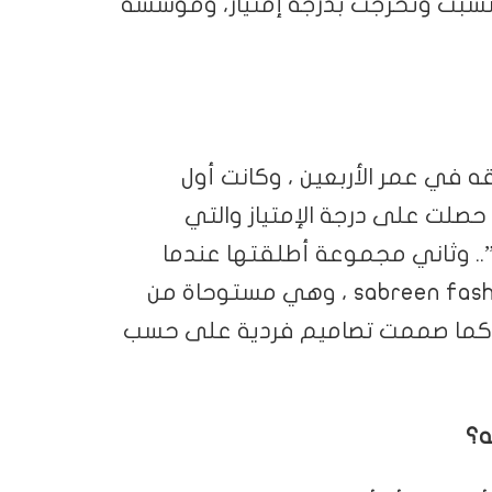
ونسبت وتخرجت بدرجة إمتياز، ومؤسسة
في عمر الأربعين ، وكانت أول
لت على درجة الإمتياز والتي
. وثاني مجموعة أطلقتها عندما
إفتتحت العلامة التجارية الخاصة بي sabreen fashion store ، وهي مستوحاة من
ة.. كما صممت تصاميم فردية على حسب
ه؟