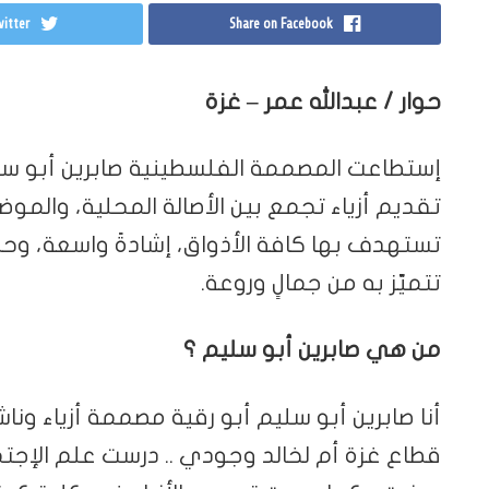
itter
Share on Facebook
حوار / عبدالله عمر – غزة
إستطاعت المصممة الفلسطينية صابرين أبو سليم
تقديم أزياء تجمع بين الأصالة المحلية، والموضة
تستهدف بها كافة الأذواق، إشادةً واسعة، وحظيت
تتميّز به من جمالٍ وروعة.
من هي صابرين أبو سليم ؟
أنا صابرين أبو سليم أبو رقية مصممة أزياء وناش
قطاع غزة أم لخالد وجودي .. درست علم الإجت