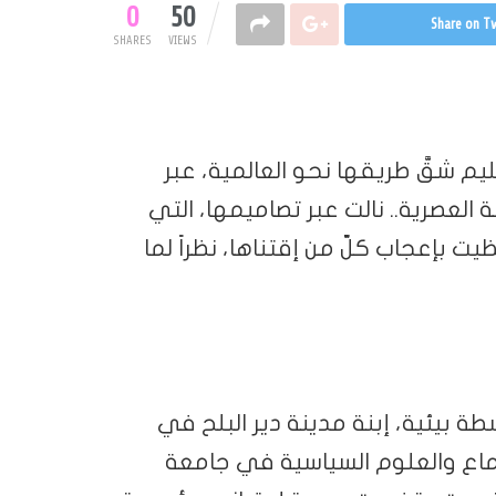
0
50
Share on Tw
SHARES
VIEWS
 شقَّ طريقها نحو العالمية، عبر
 العصرية.. نالت عبر تصاميمها، التي
 بإعجاب كلّ من إقتناها، نظراً لما
طة بيئية، إبنة مدينة دير البلح في
ماع والعلوم السياسية في جامعة