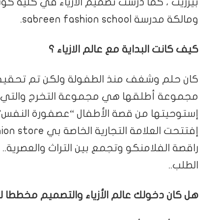
بيرزيت ، كما درست تصميم الأزياء في كلية ك
ومالكة مدرسة sabreen fashion school.
كيف كانت البداية مع عالم الازياء ؟
كان حلم وشغف منذ الطفولة ولكن تم تحقيقه 
مجموعة أطلقها هي مجموعة التخرج والتي حص
إستوحيتها من قصة الأطفال “عصفورة النفس”.
راقصة الفلامنكو وتجمع بين التراث والعصري
الطلب..
هل كان دخولك عالم الأزياء والتصميم مخططا ل