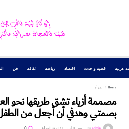
ة عربية
قضية و حدث
اقتصاد
رياضة
ثقافة
فن
الم
Home
المرأة
مصممة أزياء تشق طريقها نحو العا
بصمتي وهدفي أن أجعل من الطفل
0
admin
by
8 أبريل 2023
in
المرأة